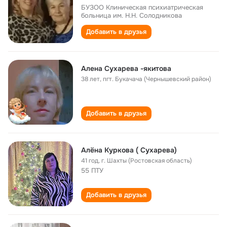
БУЗОО Клиническая психиатрическая
больница им. Н.Н. Солодникова
Добавить в друзья
Алена Сухарева -якитова
38 лет
,
пгт. Букачача (Чернышевский район)
Добавить в друзья
Алёна Куркова ( Сухарева)
41 год
,
г. Шахты (Ростовская область)
55 ПТУ
Добавить в друзья