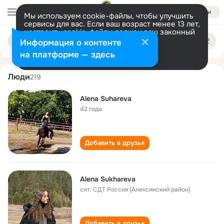
Войти
Мы используем cookie-файлы, чтобы улучшить
сервисы для вас. Если ваш возраст менее 13 лет,
настроить cookie-файлы должен ваш законный
alena sukhareva
Поиск
представитель.
Больше информации
Информация о контенте
по
людям
Разрешить все
Настроить
на платформе — здесь
Люди
219
Alena Suhareva
42 года
Добавить в друзья
Alena Sukhareva
снт. СДТ Россия (Алексинский район)
Добавить в друзья