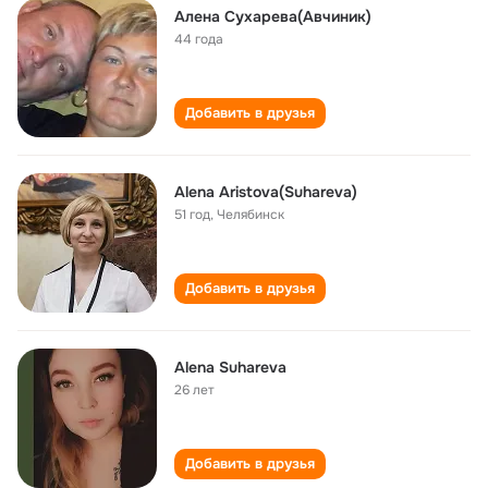
Алена Сухарева(Авчиник)
44 года
Добавить в друзья
Alena Aristova(Suhareva)
51 год
,
Челябинск
Добавить в друзья
Alena Suhareva
26 лет
Добавить в друзья