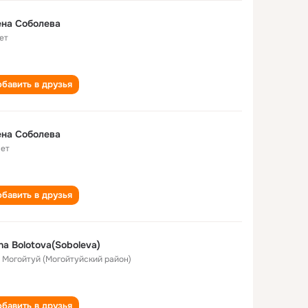
на Соболева
ет
бавить в друзья
на Соболева
лет
бавить в друзья
na Bolotova(Soboleva)
. Могойтуй (Могойтуйский район)
бавить в друзья