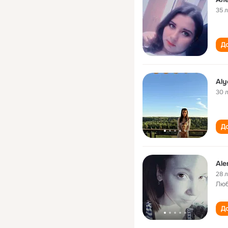
35 
До
Aly
30 
До
Ale
28 
Люб
До