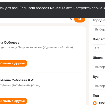
ы для вас. Если ваш возраст менее 13 лет, настроить cooki
Город 
Возрас
na Соболева
года
,
станица Петропавловская (Курганинский район)
Школа
бавить в друзья
Вуз
Алёна Соболева💋💕
Ахтубинск (Ахтубинский район)
Пол
бавить в друзья
Лю