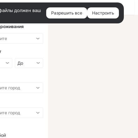
Войти
e-файлы должен ваш
Разрешить все
Настроить
Правая
колонка
проживания
т
бой