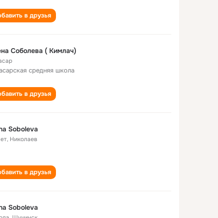
бавить в друзья
на Соболева ( Кимлач)
асар
асарская средняя школа
бавить в друзья
na Soboleva
лет
,
Николаев
бавить в друзья
na Soboleva
года
,
Щучинск