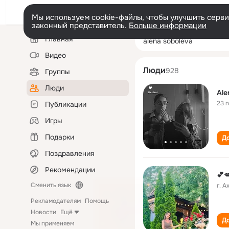
Мы используем cookie-файлы, чтобы улучшить сервис
законный представитель.
Больше информации
Левая
Поиск
Главная
alena soboleva
колонка
по
людям
Видео
Люди
928
Группы
Люди
Ale
23 
Публикации
Игры
Подарки
До
Поздравления
Рекомендации
💕
Сменить язык
г. 
Рекламодателям
Помощь
Новости
Ещё
До
Мы применяем