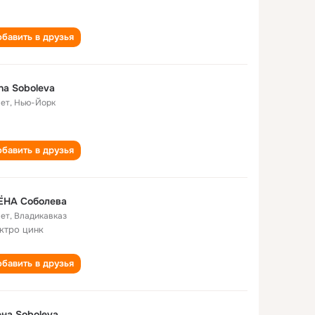
бавить в друзья
na Soboleva
лет
,
Нью-Йорк
бавить в друзья
ЁНА Соболева
лет
,
Владикавказ
ктро цинк
бавить в друзья
на Soboleva