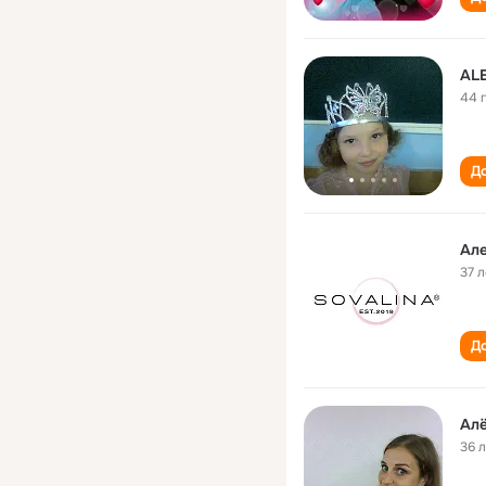
AL
44 
До
Але
37 л
До
Алё
36 