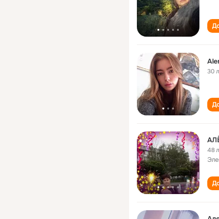
До
Ale
30 
До
АЛ
48 
Эле
До
Але