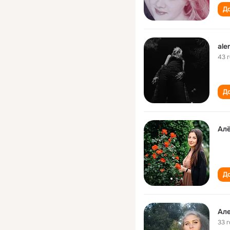
До
ale
43 
До
Алё
До
Але
33 