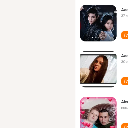
Але
37 л
До
Але
30 
До
Ale
пос
До