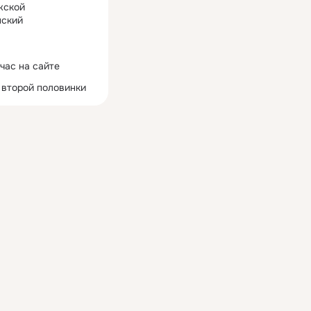
жской
ский
час на сайте
 второй половинки