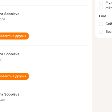
Му
Жен
na Soboleva
Ещё
года
Сей
Без
бавить в друзья
na Soboleva
од
бавить в друзья
na Soboleva
года