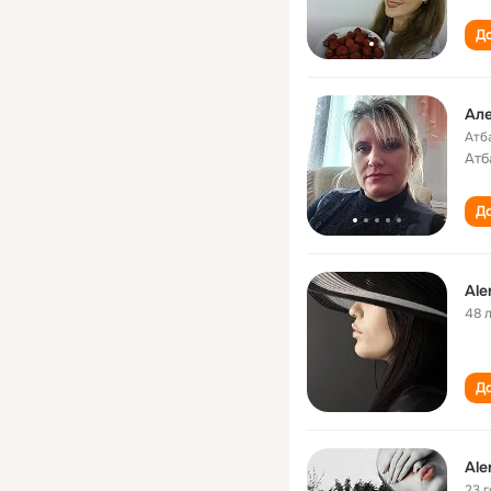
До
Але
Атб
Атб
До
Ale
48 
До
Ale
23 