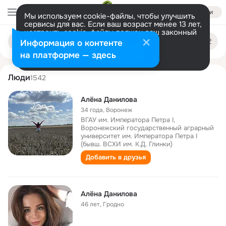
Войти
Мы используем cookie-файлы, чтобы улучшить
сервисы для вас. Если ваш возраст менее 13 лет,
настроить cookie-файлы должен ваш законный
alena danilova
Поиск
представитель.
Больше информации
Информация о контенте
по
людям
Разрешить все
Настроить
на платформе — здесь
Люди
1542
Алёна Данилова
34 года
,
Воронеж
ВГАУ им. Императора Петра I,
Воронежский государственный аграрный
университет им. Императора Петра I
(бывш. ВСХИ им. К.Д. Глинки)
Добавить в друзья
Алёна Данилова
46 лет
,
Гродно