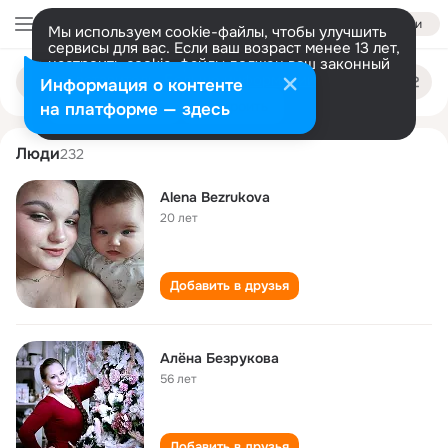
Войти
Мы используем cookie-файлы, чтобы улучшить
сервисы для вас. Если ваш возраст менее 13 лет,
настроить cookie-файлы должен ваш законный
alena bezrukova
Поиск
представитель.
Больше информации
Информация о контенте
по
людям
Разрешить все
Настроить
на платформе — здесь
Люди
232
Alena Bezrukova
20 лет
Добавить в друзья
Алёна Безрукова
56 лет
Добавить в друзья