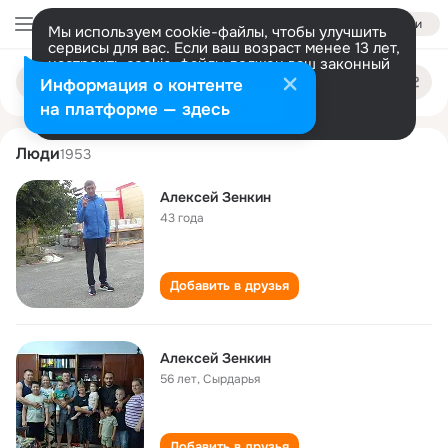
Войти
Мы используем cookie-файлы, чтобы улучшить
сервисы для вас. Если ваш возраст менее 13 лет,
настроить cookie-файлы должен ваш законный
aleksey zenkin
Поиск
представитель.
Больше информации
Информация о контенте
по
людям
Разрешить все
Настроить
на платформе — здесь
Люди
1953
Алексей Зенкин
43 года
Добавить в друзья
Алексей Зенкин
56 лет
,
Сырдарья
Добавить в друзья