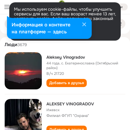
Войти
Мы используем cookie-файлы, чтобы улучшить
сервисы для вас. Если ваш возраст менее 13 лет,
настроить cookie-файлы должен ваш законный
aleksey vinogradov
Поиск
представитель.
Больше информации
Информация о контенте
по
людям
Разрешить все
Настроить
на платформе — здесь
Люди
3679
Aleksey Vinogradov
44 года
,
с. Екатеринославка (Октябрьский
район)
В/ч 21720
Добавить в друзья
ALEKSEY VINOGRADOV
Ижевск
Филиал ФГУП "Охрана"
Добавить в друзья