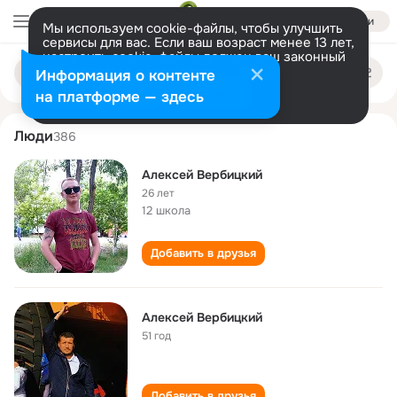
Войти
Мы используем cookie-файлы, чтобы улучшить
сервисы для вас. Если ваш возраст менее 13 лет,
настроить cookie-файлы должен ваш законный
aleksey verbitskiy
Поиск
представитель.
Больше информации
Информация о контенте
по
людям
Разрешить все
Настроить
на платформе — здесь
Люди
386
Алексей Вербицкий
26 лет
12 школа
Добавить в друзья
Алексей Вербицкий
51 год
Добавить в друзья