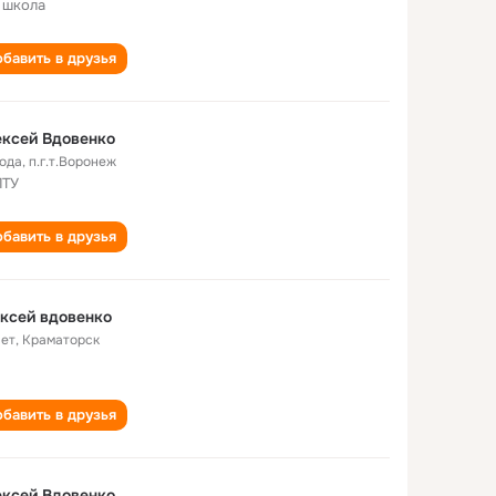
 школа
бавить в друзья
ксей Вдовенко
года
,
п.г.т.Воронеж
ПТУ
бавить в друзья
ксей вдовенко
лет
,
Краматорск
бавить в друзья
ксей Вдовенко