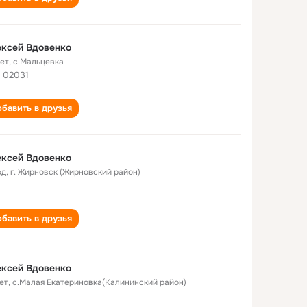
ксей Вдовенко
лет
,
с.Мальцевка
 02031
бавить в друзья
ксей Вдовенко
од
,
г. Жирновск (Жирновский район)
бавить в друзья
ксей Вдовенко
ет
,
с.Малая Екатериновка(Калининский район)