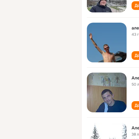
До
але
43 
До
Але
50 
До
Але
38 