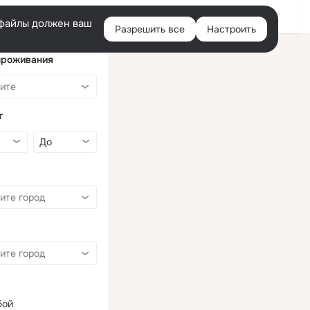
Войти
e-файлы должен ваш
Разрешить все
Настроить
Правая
колонка
проживания
т
бой