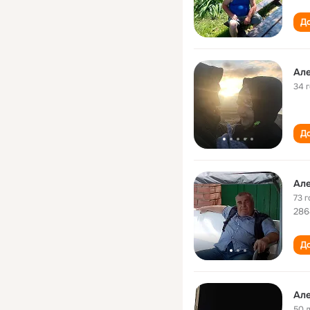
До
Але
34 
До
Але
73 г
286
До
Але
50 