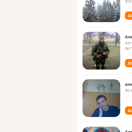
103
До
Але
43 
19 
До
але
50 
До
Але