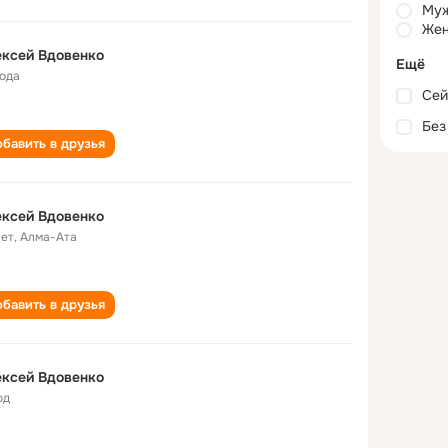
Му
Жен
ксей Вдовенко
Ещё
года
Сей
Без
бавить в друзья
ксей Вдовенко
лет
,
Алма-Ата
бавить в друзья
ксей Вдовенко
од