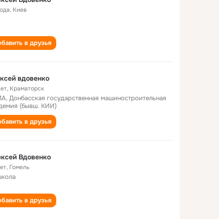
года
,
Киев
бавить в друзья
ксей вдовенко
лет
,
Краматорск
А, Донбасская государственная машиностроительная
демия (бывш. КИИ)
бавить в друзья
ксей Вдовенко
лет
,
Гомель
школа
бавить в друзья