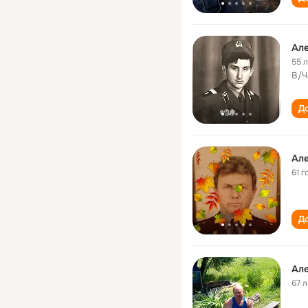
Але
55 
В/Ч
До
Але
61 г
До
Але
67 л