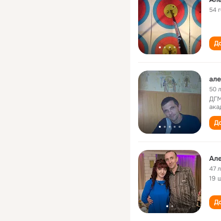
54 
До
але
50 
ДГМ
ака
До
Але
47 
19 
До