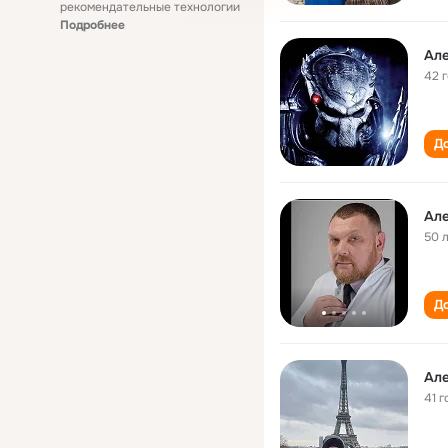
рекомендательные технологии
Подробнее
Але
42 
До
Але
50 
До
Але
41 г