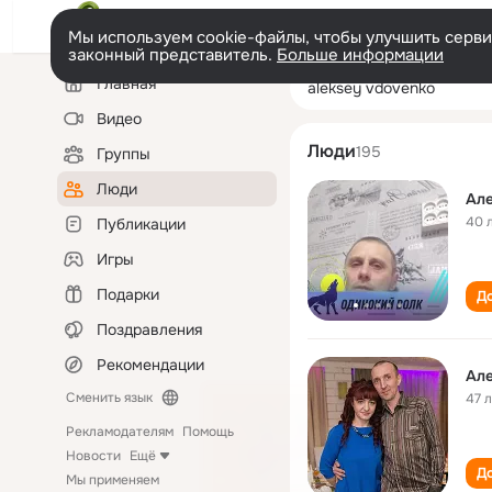
Мы используем cookie-файлы, чтобы улучшить сервис
законный представитель.
Больше информации
Левая
Поиск
Главная
aleksey vdoven
колонка
по
людям
Видео
Люди
195
Группы
Люди
Але
40 
Публикации
Игры
Подарки
До
Поздравления
Рекомендации
Але
Сменить язык
47 
Рекламодателям
Помощь
Новости
Ещё
До
Мы применяем