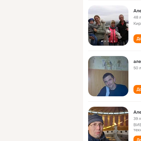
Але
48 
Кир
До
але
50 
До
Але
39 
ВИВ
тех
До