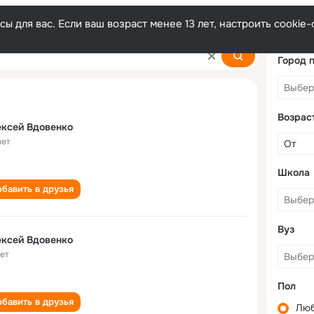
ы для вас. Если ваш возраст менее 13 лет, настроить cooki
ko
Город 
Возрас
ксей Вдовенко
лет
Школа
бавить в друзья
Вуз
ксей Вдовенко
лет
Пол
бавить в друзья
Лю