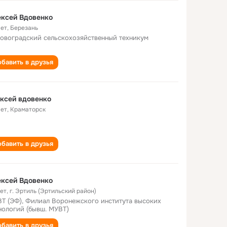
ксей Вдовенко
лет
,
Березань
овоградский сельскохозяйственный техникум
бавить в друзья
ксей вдовенко
лет
,
Краматорск
бавить в друзья
ксей Вдовенко
лет
,
г. Эртиль (Эртильский район)
Т (ЭФ), Филиал Воронежского института высоких
нологий (бывш. МУВТ)
бавить в друзья