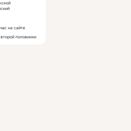
жской
ский
час на сайте
 второй половинки