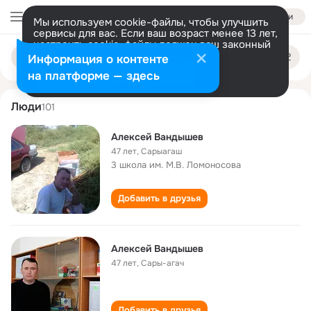
Войти
Мы используем cookie-файлы, чтобы улучшить
сервисы для вас. Если ваш возраст менее 13 лет,
настроить cookie-файлы должен ваш законный
aleksey vandyshev
Поиск
представитель.
Больше информации
Информация о контенте
по
людям
Разрешить все
Настроить
на платформе — здесь
Люди
101
Алексей Вандышев
47 лет
,
Сарыагаш
3 школа им. М.В. Ломоносова
Добавить в друзья
Алексей Вандышев
47 лет
,
Сары-агач
Добавить в друзья