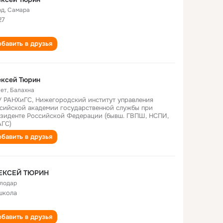
од
,
Самара
27
бавить в друзья
ексей Тюрин
лет
,
Балахна
 РАНХиГС, Нижегородский институт управления
сийской академии государственной службы при
зиденте Российской Федерации (бывш. ГВПШ, НСПИ,
ГС)
бавить в друзья
ЕКСЕЙ ТЮРИН
лодар
школа
бавить в друзья