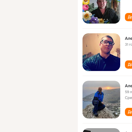
До
Ал
31 г
До
Ал
59 
Сре
До