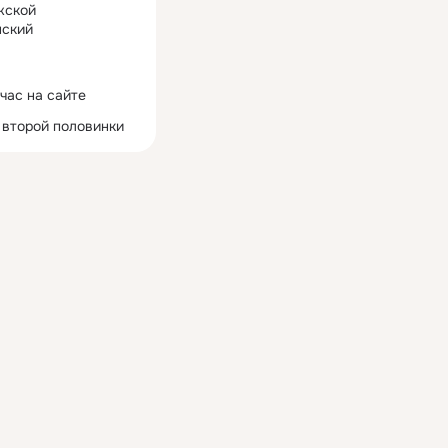
жской
ский
час на сайте
 второй половинки