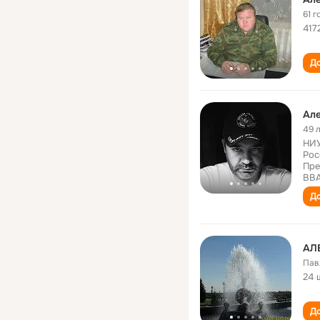
61 г
417
До
Ал
49 
НИУ
Рос
Пре
ВВА
До
АЛ
Пав
24 
До