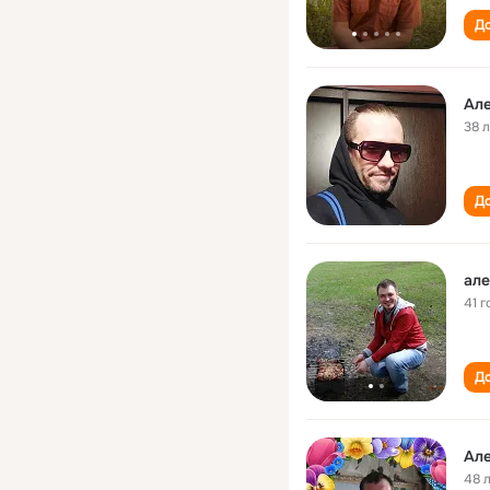
До
Ал
38 
До
але
41 г
До
Ал
48 