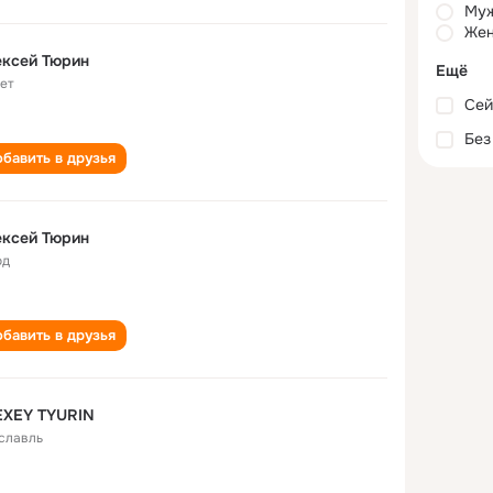
Му
Жен
ексей Тюрин
Ещё
лет
Сей
Без
бавить в друзья
ексей Тюрин
од
бавить в друзья
EXEY TYURIN
славль