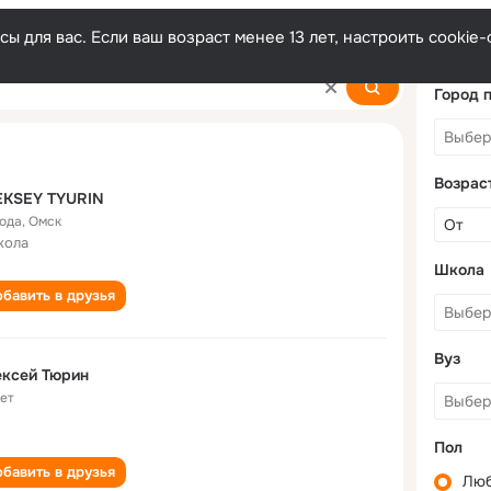
ы для вас. Если ваш возраст менее 13 лет, настроить cooki
Город 
Возрас
EKSEY TYURIN
года
,
Омск
кола
Школа
бавить в друзья
Вуз
ексей Тюрин
лет
Пол
бавить в друзья
Лю