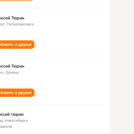
ексей Тюрин
лет
,
Петропавловск
бавить в друзья
ексей Тюрин
лет
,
Донецк
бавить в друзья
ксей тюрин
од
,
Новосибирск
 школа