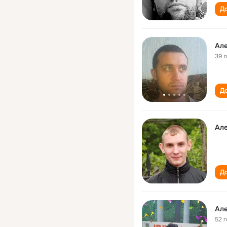
До
Ал
39 
До
Ал
До
Ал
52 