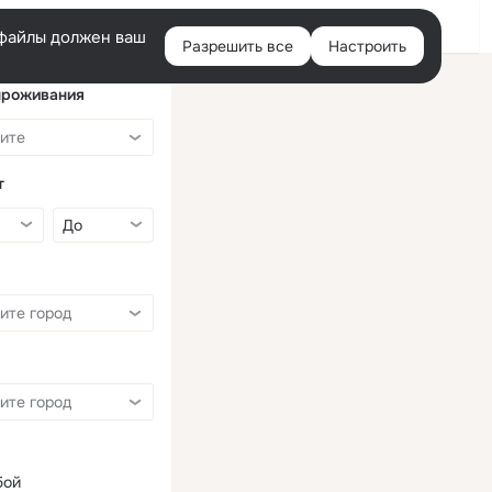
Войти
e-файлы должен ваш
Разрешить все
Настроить
Правая
колонка
проживания
т
бой