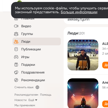
Мы используем cookie-файлы, чтобы улучшить сервис
законный представитель.
Больше информации
Левая
Поиск
Главная
aleksey tyurin
колонка
по
людям
Видео
Люди
1201
Группы
Люди
AL
34 
Публикации
2 ш
Игры
Подарки
До
Поздравления
Рекомендации
Ал
Сменить язык
56 
Рекламодателям
Помощь
Новости
Ещё
До
Мы применяем