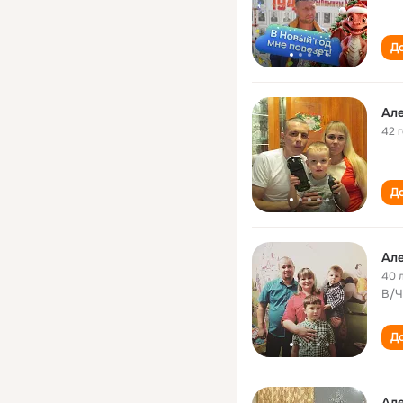
До
Ал
42 
До
Але
40 
В/Ч
До
Ал