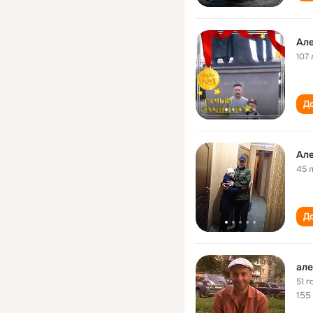
Ал
107 
До
Ал
45 
До
але
51 г
155