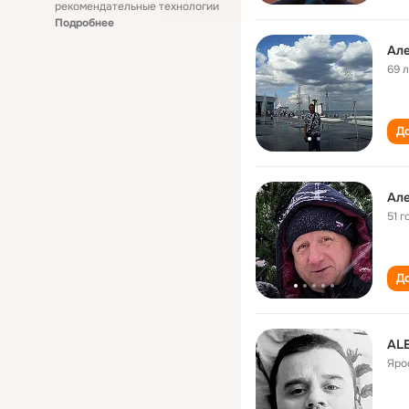
рекомендательные технологии
Подробнее
Ал
69 
До
Ал
51 г
До
AL
Яро