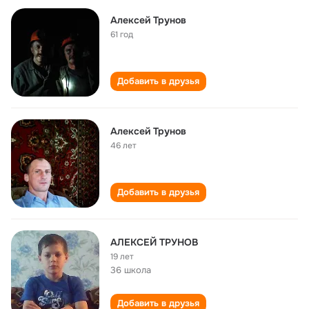
Алексей Трунов
61 год
Добавить в друзья
Алексей Трунов
46 лет
Добавить в друзья
АЛЕКСЕЙ ТРУНОВ
19 лет
36 школа
Добавить в друзья