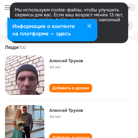
Войти
Мы используем cookie-файлы, чтобы улучшить
сервисы для вас. Если ваш возраст менее 13 лет,
настроить cookie-файлы должен ваш законный
aleksey trunov
Поиск
представитель.
Больше информации
Информация о контенте
по
людям
Разрешить все
Настроить
на платформе — здесь
Люди
700
Алексей Трунов
49 лет
Добавить в друзья
Алексей Трунов
49 лет
Добавить в друзья