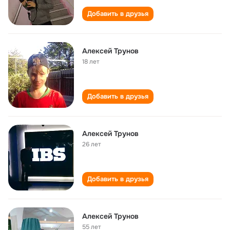
Добавить в друзья
Алексей Трунов
18 лет
Добавить в друзья
Алексей Трунов
26 лет
Добавить в друзья
Алексей Трунов
55 лет