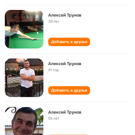
Алексей Трунов
39 лет
Добавить в друзья
Алексей Трунов
41 год
Добавить в друзья
Алексей Трунов
55 лет