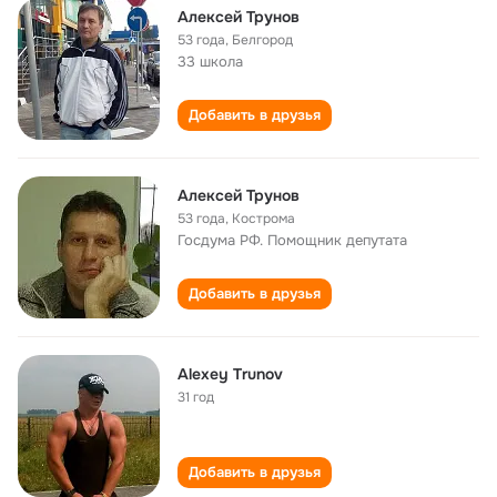
Алексей Трунов
53 года
,
Белгород
33 школа
Добавить в друзья
Алексей Трунов
53 года
,
Кострома
Госдума РФ. Помощник депутата
Добавить в друзья
Alexey Trunov
31 год
Добавить в друзья