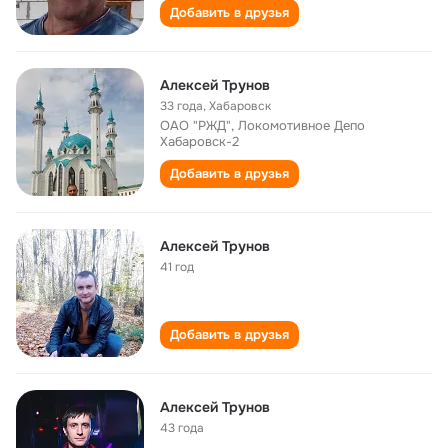
Добавить в друзья
Алексей Трунов
33 года
,
Хабаровск
ОАО "РЖД", Локомотивное Депо
Хабаровск-2
Добавить в друзья
Алексей Трунов
41 год
Добавить в друзья
Алексей Трунов
43 года