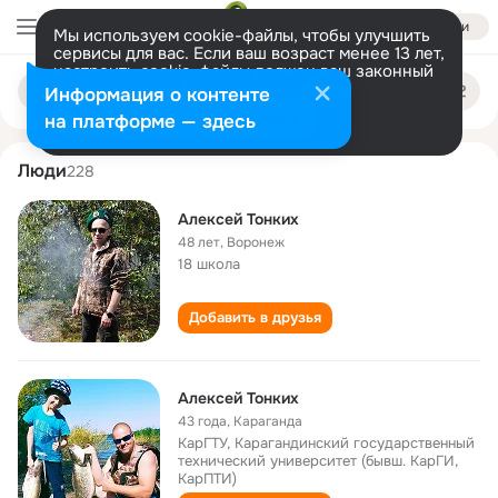
Войти
Мы используем cookie-файлы, чтобы улучшить
сервисы для вас. Если ваш возраст менее 13 лет,
настроить cookie-файлы должен ваш законный
aleksey tonkikh
Поиск
представитель.
Больше информации
Информация о контенте
по
людям
Разрешить все
Настроить
на платформе — здесь
Люди
228
Алексей Тонких
48 лет
,
Воронеж
18 школа
Добавить в друзья
Алексей Тонких
43 года
,
Караганда
КарГТУ, Карагандинский государственный
технический университет (бывш. КарГИ,
КарПТИ)