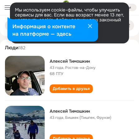
Войти
Мы используем cookie-файлы, чтобы улучшить
сервисы для вас. Если ваш возраст менее 13 лет,
настроить cookie-файлы должен ваш законный
aleksey timoshkin
Поиск
представитель.
Больше информации
Информация о контенте
по
людям
Разрешить все
Настроить
на платформе — здесь
Люди
182
Алексей Тимошкин
43 года
,
Ростов-на-Дону
68 ПТУ
Добавить в друзья
Алексей Тимошкин
43 года
,
Бишкек (Пишпек, Фрунзе)
Добавить в друзья