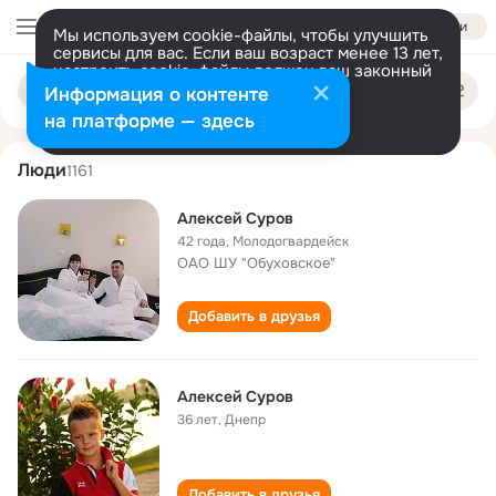
Войти
Мы используем cookie-файлы, чтобы улучшить
сервисы для вас. Если ваш возраст менее 13 лет,
настроить cookie-файлы должен ваш законный
aleksey surov
Поиск
представитель.
Больше информации
Информация о контенте
по
людям
Разрешить все
Настроить
на платформе — здесь
Люди
1161
Алексей Суров
42 года
,
Молодогвардейск
ОАО ШУ "Обуховское"
Добавить в друзья
Алексей Суров
36 лет
,
Днепр
Добавить в друзья