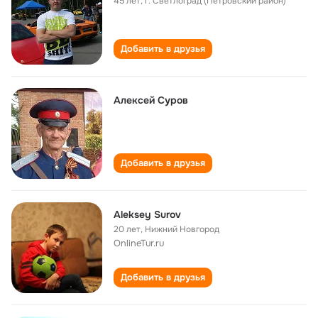
45 лет
,
г. Светлоград (Петровский район)
Добавить в друзья
Алексей Суров
Добавить в друзья
Aleksey Surov
20 лет
,
Нижний Новгород
OnlineTur.ru
Добавить в друзья