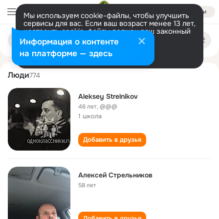
Войти
Мы используем cookie-файлы, чтобы улучшить
сервисы для вас. Если ваш возраст менее 13 лет,
настроить cookie-файлы должен ваш законный
aleksey strelnikov
Поиск
представитель.
Больше информации
Информация о контенте
по
людям
Разрешить все
Настроить
на платформе — здесь
Люди
774
Aleksey Strelnikov
46 лет
,
@@@
1 школа
Добавить в друзья
Алексей Стрельников
58 лет
Добавить в друзья