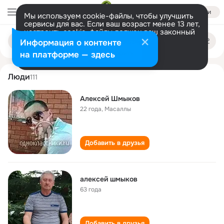
Войти
Мы используем cookie-файлы, чтобы улучшить
сервисы для вас. Если ваш возраст менее 13 лет,
настроить cookie-файлы должен ваш законный
aleksey shmykov
Поиск
представитель.
Больше информации
Информация о контенте
по
людям
Разрешить все
Настроить
на платформе — здесь
Люди
111
Алексей Шмыков
22 года
,
Масаллы
Добавить в друзья
алексей шмыков
63 года
Добавить в друзья