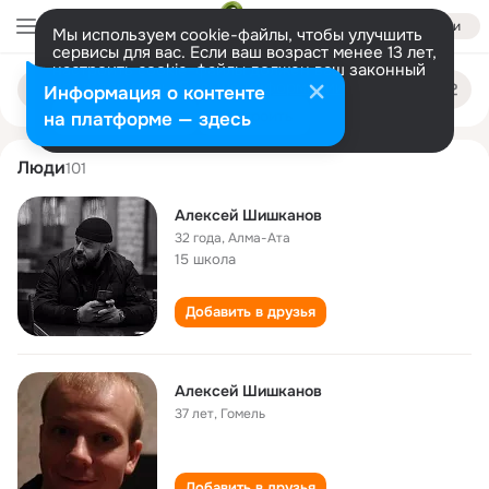
Войти
Мы используем cookie-файлы, чтобы улучшить
сервисы для вас. Если ваш возраст менее 13 лет,
настроить cookie-файлы должен ваш законный
aleksey shishkanov
Поиск
представитель.
Больше информации
Информация о контенте
по
людям
Разрешить все
Настроить
на платформе — здесь
Люди
101
Алексей Шишканов
32 года
,
Алма-Ата
15 школа
Добавить в друзья
Алексей Шишканов
37 лет
,
Гомель
Добавить в друзья