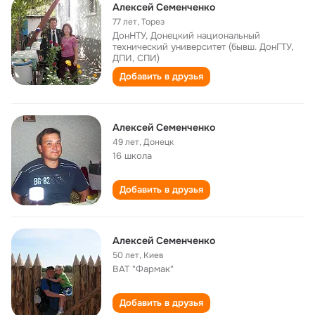
Алексей Семенченко
77 лет
,
Торез
ДонНТУ, Донецкий национальный
технический университет (бывш. ДонГТУ,
ДПИ, СПИ)
Добавить в друзья
Алексей Семенченко
49 лет
,
Донецк
16 школа
Добавить в друзья
Алексей Семенченко
50 лет
,
Киев
ВАТ "Фармак"
Добавить в друзья