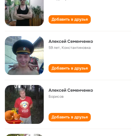
Добавить в друзья
Алексей Семенченко
59 лет
,
Константиновка
Добавить в друзья
Алексей Семенченко
Борисов
Добавить в друзья