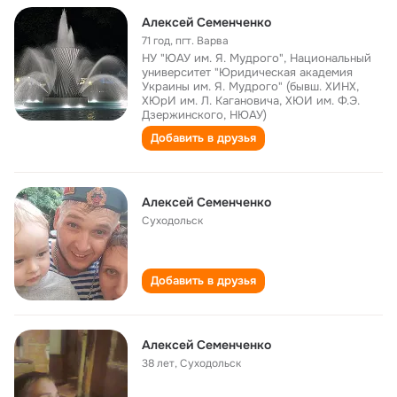
Алексей Семенченко
71 год
,
пгт. Варва
НУ "ЮАУ им. Я. Мудрого", Национальный
университет "Юридическая академия
Украины им. Я. Мудрого" (бывш. ХИНХ,
ХЮрИ им. Л. Кагановича, ХЮИ им. Ф.Э.
Дзержинского, НЮАУ)
Добавить в друзья
Алексей Семенченко
Суходольск
Добавить в друзья
Алексей Семенченко
38 лет
,
Суходольск