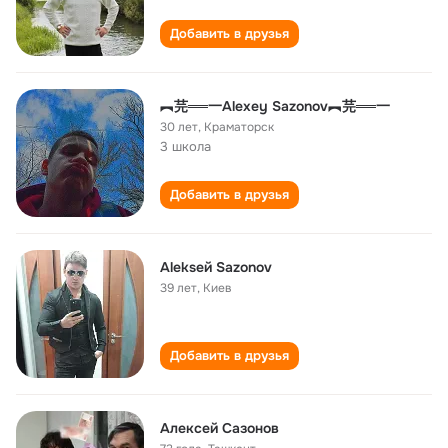
Добавить в друзья
︻芫══一Alexey Sazonov︻芫══一
30 лет
,
Краматорск
3 школа
Добавить в друзья
Alekseй Sazonov
39 лет
,
Киев
Добавить в друзья
Алексей Сазонов