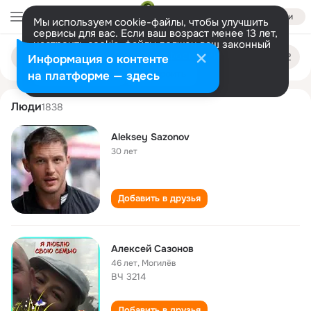
Войти
Мы используем cookie-файлы, чтобы улучшить
сервисы для вас. Если ваш возраст менее 13 лет,
настроить cookie-файлы должен ваш законный
aleksey sazonov
Поиск
представитель.
Больше информации
Информация о контенте
по
людям
Разрешить все
Настроить
на платформе — здесь
Люди
1838
Aleksey Sazonov
30 лет
Добавить в друзья
Алексей Сазонов
46 лет
,
Могилёв
ВЧ 3214
Добавить в друзья