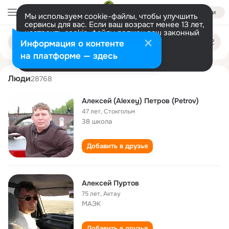
Войти
Мы используем cookie-файлы, чтобы улучшить
сервисы для вас. Если ваш возраст менее 13 лет,
настроить cookie-файлы должен ваш законный
aleksey purtov
Поиск
представитель.
Больше информации
Информация о контенте
по
людям
Разрешить все
Настроить
на платформе — здесь
Люди
28768
Алексей (Alexey) Петров (Petrov)
47 лет
,
Стокгольм
38 школа
Добавить в друзья
Алексей Пуртов
75 лет
,
Актау
МАЭК
Добавить в друзья