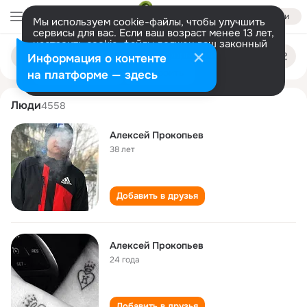
Войти
Мы используем cookie-файлы, чтобы улучшить
сервисы для вас. Если ваш возраст менее 13 лет,
настроить cookie-файлы должен ваш законный
aleksey prokopev
Поиск
представитель.
Больше информации
Информация о контенте
по
людям
Разрешить все
Настроить
на платформе — здесь
Люди
4558
Алексей Прокопьев
38 лет
Добавить в друзья
Алексей Прокопьев
24 года
Добавить в друзья