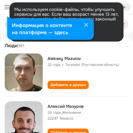
Войти
Мы используем cookie-файлы, чтобы улучшить
сервисы для вас. Если ваш возраст менее 13 лет,
настроить cookie-файлы должен ваш законный
aleksey mazurov
Поиск
представитель.
Больше информации
Информация о контенте
по
людям
Разрешить все
Настроить
на платформе — здесь
Люди
361
Aleksey Mazurov
32 года
,
г. Таганрог (Ростовская область)
Добавить в друзья
Алексей Мазуров
34 года
,
Житковичи
22247 Техассс
Добавить в друзья