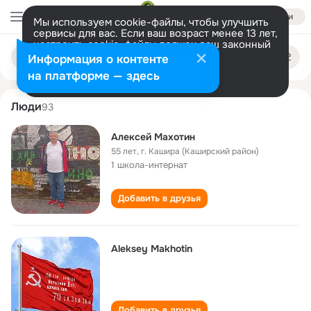
Войти
Мы используем cookie-файлы, чтобы улучшить
сервисы для вас. Если ваш возраст менее 13 лет,
настроить cookie-файлы должен ваш законный
aleksey makhotin
Поиск
представитель.
Больше информации
Информация о контенте
по
людям
Разрешить все
Настроить
на платформе — здесь
Люди
93
Алексей Махотин
55 лет
,
г. Кашира (Каширский район)
1 школа-интернат
Добавить в друзья
Aleksey Makhotin
Добавить в друзья