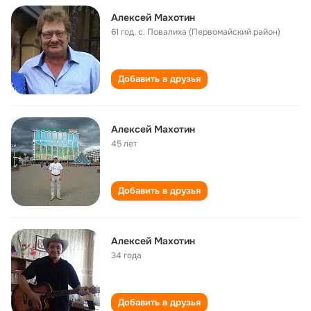
Алексей Махотин
61 год
,
с. Повалиха (Первомайский район)
Добавить в друзья
Алексей Махотин
45 лет
Добавить в друзья
Алексей Махотин
34 года
Добавить в друзья