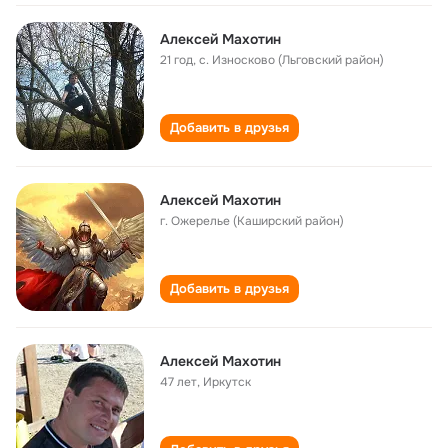
Алексей Махотин
21 год
,
с. Износково (Льговский район)
Добавить в друзья
Алексей Махотин
г. Ожерелье (Каширский район)
Добавить в друзья
Алексей Махотин
47 лет
,
Иркутск