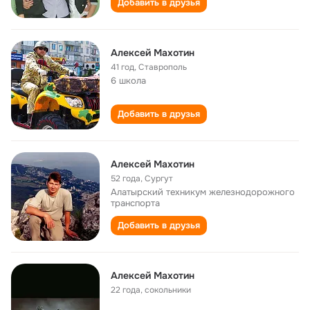
Добавить в друзья
Алексей Махотин
41 год
,
Ставрополь
6 школа
Добавить в друзья
Алексей Махотин
52 года
,
Сургут
Алатырский техникум железнодорожного
транспорта
Добавить в друзья
Алексей Махотин
22 года
,
сокольники