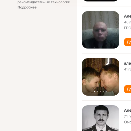
рекомендательные технологии
Подробнее
Але
46 
ГР
До
але
41 г
До
Але
74 г
Омс