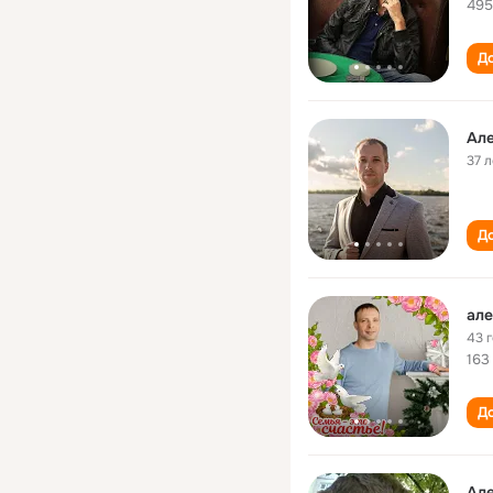
495
До
Але
37 л
До
але
43 
163
До
Але