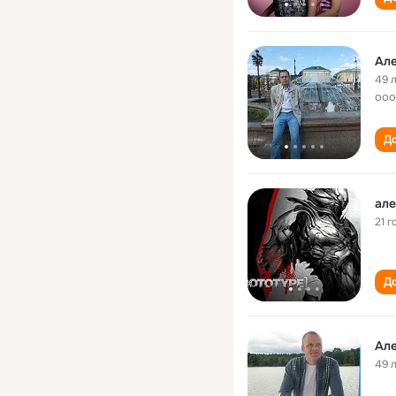
Але
49 
ооо
До
але
21 г
До
Але
49 