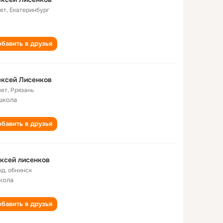
лет
,
Екатеринбург
бавить в друзья
ксей Лисенков
лет
,
Ррязань
школа
бавить в друзья
ксей лисенков
од
,
обнинск
кола
бавить в друзья