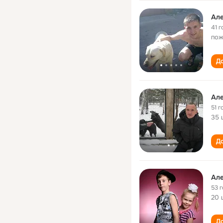
Але
41 г
пож
До
Але
51 г
35 
До
Але
53 
20 
До