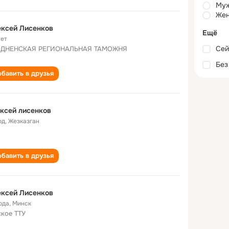
Му
Жен
ксей Лисенков
Ещё
лет
Сей
ОДНЕНСКАЯ РЕГИОНАЛЬНАЯ ТАМОЖНЯ
Без
бавить в друзья
ксей лисенков
од
,
Жезказган
бавить в друзья
ксей Лисенков
ода
,
Минск
кое ТТУ