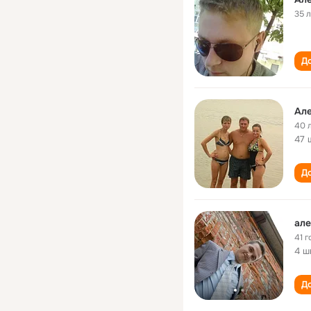
35 
До
Але
40 
47 
До
але
41 г
4 ш
До