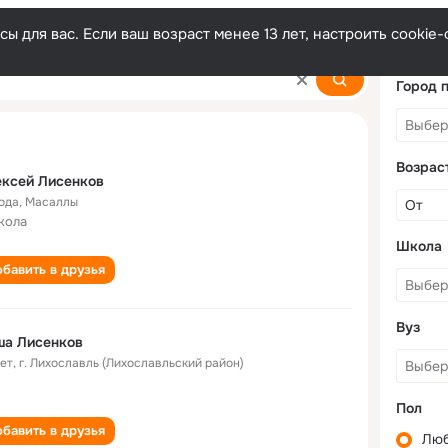
ы для вас. Если ваш возраст менее 13 лет, настроить cooki
Город 
Возрас
ксей Лисенков
года
,
Масаллы
кола
Школа
бавить в друзья
Вуз
Лëша Лисенков
лет
,
г. Лихославль (Лихославльский район)
Пол
бавить в друзья
Лю