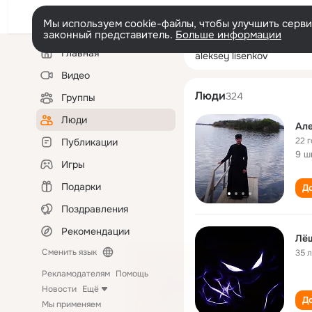
Мы используем cookie-файлы, чтобы улучшить сервис
законный представитель.
Больше информации
Левая
Поиск
Главная
aleksey lisenkov
колонка
по
людям
Видео
Люди
324
Группы
Люди
Але
22 
Публикации
9 ш
Игры
Подарки
До
Поздравления
Рекомендации
Сменить язык
35 
Рекламодателям
Помощь
Новости
Ещё
До
Мы применяем