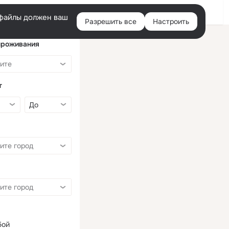
Войти
e-файлы должен ваш
Разрешить все
Настроить
Правая
колонка
проживания
т
бой