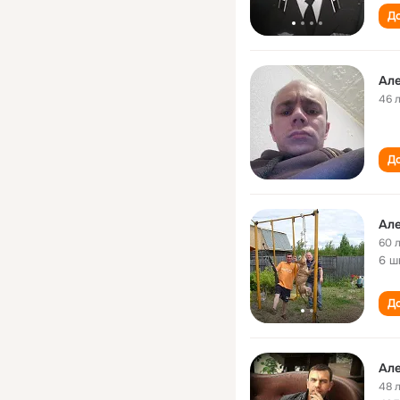
До
Але
46 
До
Але
60 
6 ш
До
Але
48 