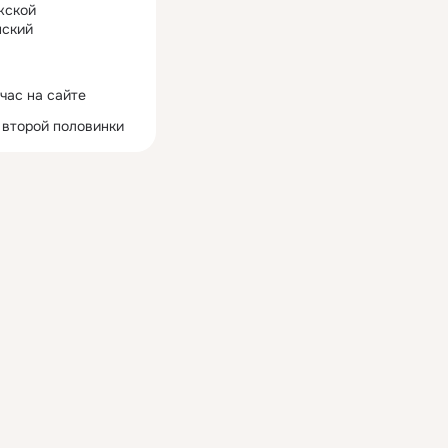
жской
ский
час на сайте
 второй половинки