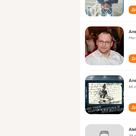
До
Але
Маг
До
Але
66 
До
Ale
39 