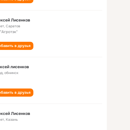
ксей Лисенков
лет
,
Саратов
"Агротэк"
бавить в друзья
ксей лисенков
од
,
обнинск
бавить в друзья
ксей Лисенков
лет
,
Казань