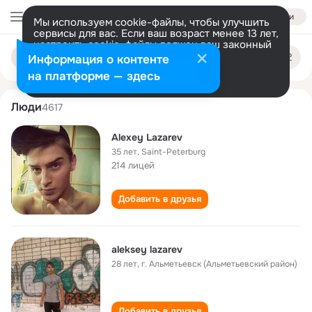
Войти
Мы используем cookie-файлы, чтобы улучшить
сервисы для вас. Если ваш возраст менее 13 лет,
настроить cookie-файлы должен ваш законный
aleksey lazarev
Поиск
представитель.
Больше информации
Информация о контенте
по
людям
Разрешить все
Настроить
на платформе — здесь
Люди
4617
Alexey Lazarev
35 лет
,
Saint-Peterburg
214 лицей
Добавить в друзья
aleksey lazarev
28 лет
,
г. Альметьевск (Альметьевский район)
Добавить в друзья