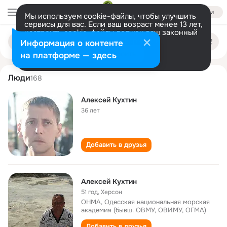
Войти
Мы используем cookie-файлы, чтобы улучшить
сервисы для вас. Если ваш возраст менее 13 лет,
настроить cookie-файлы должен ваш законный
aleksey kukhtin
Поиск
представитель.
Больше информации
Информация о контенте
по
людям
Разрешить все
Настроить
на платформе — здесь
Люди
168
Алексей Кухтин
36 лет
Добавить в друзья
Алексей Кухтин
51 год
,
Херсон
ОНМА, Одесская национальная морская
академия (бывш. ОВМУ, ОВИМУ, ОГМА)
Добавить в друзья