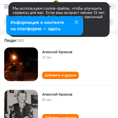
Войти
Мы используем cookie-файлы, чтобы улучшить
сервисы для вас. Если ваш возраст менее 13 лет,
настроить cookie-файлы должен ваш законный
aleksey kryukov
Поиск
представитель.
Больше информации
Информация о контенте
по
людям
Разрешить все
Настроить
на платформе — здесь
Люди
1760
Алексей Крюков
27 лет
Добавить в друзья
Алексей Крюков
67 лет
Добавить в друзья