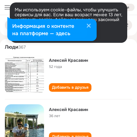
Войти
Мы используем cookie-файлы, чтобы улучшить
сервисы для вас. Если ваш возраст менее 13 лет,
настроить cookie-файлы должен ваш законный
aleksey krasavin
Поиск
представитель.
Больше информации
Информация о контенте
по
людям
Разрешить все
Настроить
на платформе — здесь
Люди
367
Алексей Красавин
52 года
Добавить в друзья
Алексей Красавин
36 лет
Добавить в друзья