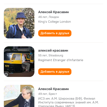
Алексей Красавин
46 лет
,
Лондон
King's College London
Добавить в друзья
алексей красавин
55 лет
,
Strasbourg
Regiment Etranger d'Infanterie
Добавить в друзья
Алексей Красавин
49 лет
,
Брест
ИСЗ им. А.М. Широкова (БФ), Филиал
Института современных знаний им. А.М.
Широкова (бывш. НИСЗ)