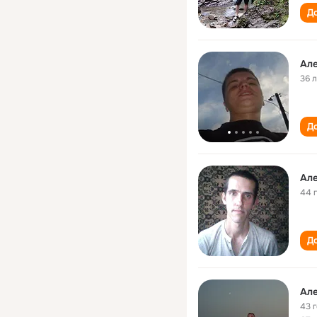
До
Але
36 
До
Але
44 
До
Але
43 