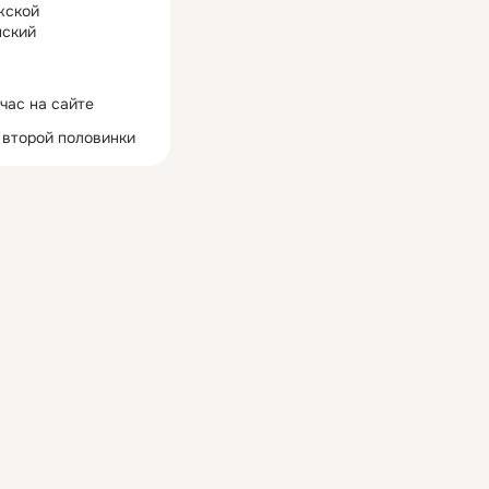
жской
ский
час на сайте
 второй половинки