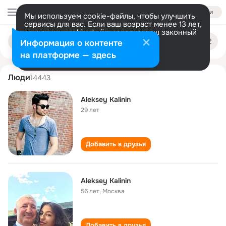
Войти
Мы используем cookie-файлы, чтобы улучшить
сервисы для вас. Если ваш возраст менее 13 лет,
настроить cookie-файлы должен ваш законный
aleksey kalinin
Поиск
представитель.
Больше информации
Информация о контенте
по
людям
Разрешить все
Настроить
на платформе — здесь
Люди
14443
Aleksey Kalinin
29 лет
Добавить в друзья
Aleksey Kalinin
56 лет
,
Москва
Добавить в друзья