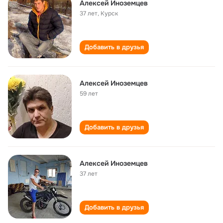
Алексей Иноземцев
37 лет
,
Курск
Добавить в друзья
Алексей Иноземцев
59 лет
Добавить в друзья
Алексей Иноземцев
37 лет
Добавить в друзья