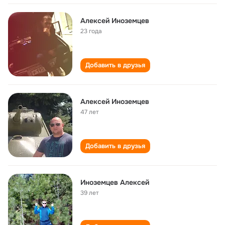
Алексей Иноземцев
23 года
Добавить в друзья
Алексей Иноземцев
47 лет
Добавить в друзья
Иноземцев Алексей
39 лет