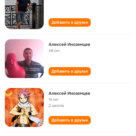
Добавить в друзья
Алексей Иноземцев
48 лет
Добавить в друзья
Алексей Иноземцев
19 лет
2 школа
Добавить в друзья