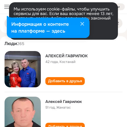
Войти
Мы используем cookie-файлы, чтобы улучшить
сервисы для вас. Если ваш возраст менее 13 лет,
настроить cookie-файлы должен ваш законный
aleksey gavrilyuk
Поиск
представитель.
Больше информации
Информация о контенте
по
людям
Разрешить все
Настроить
на платформе — здесь
Люди
265
АЛЕКСЕЙ ГАВРИЛЮК
42 года
,
Костанай
Добавить в друзья
Алексей Гаврилюк
51 год
,
Жанатас
Добавить в друзья