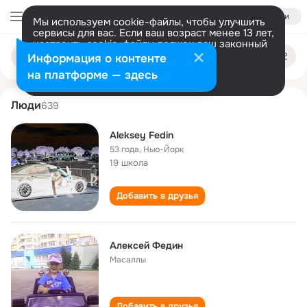
Войти
Мы используем cookie-файлы, чтобы улучшить
сервисы для вас. Если ваш возраст менее 13 лет,
настроить cookie-файлы должен ваш законный
aleksey fedin
Поиск
представитель.
Больше информации
Информация о контенте
по
людям
Разрешить все
Настроить
на платформе — здесь
Люди
639
Aleksey Fedin
53 года
,
Нью-Йорк
19 школа
Добавить в друзья
Алексей Федин
Масаллы
Добавить в друзья