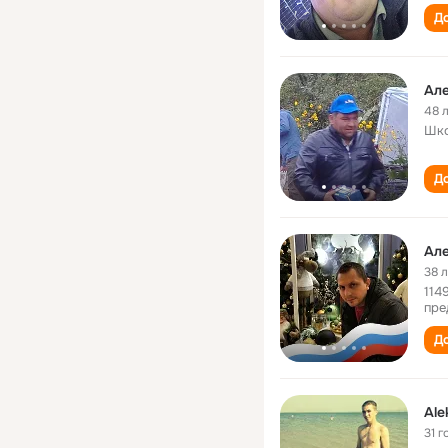
До
Ал
48 
Шк
До
Але
38 
114
пре
До
Ale
31 г