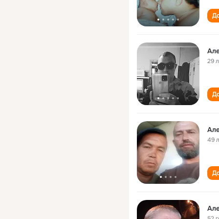
До
Ал
29 
До
Ал
49 
До
Ал
52 