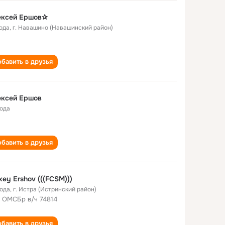
ексей Ершов✰
года
,
г. Навашино (Навашинский район)
бавить в друзья
ексей Ершов
года
бавить в друзья
xey Ershov (((FCSM)))
года
,
г. Истра (Истринский район)
 ОМСБр в/ч 74814
бавить в друзья