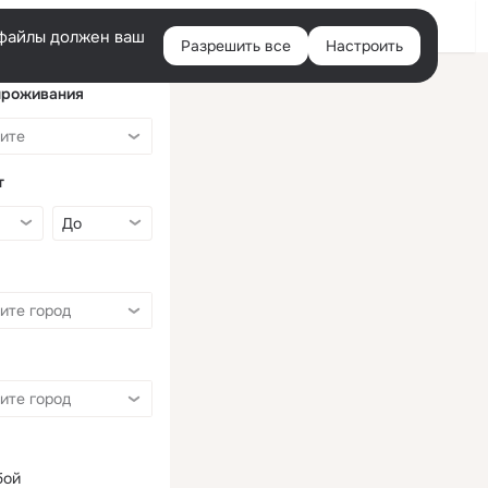
Войти
e-файлы должен ваш
Разрешить все
Настроить
Правая
колонка
проживания
т
бой