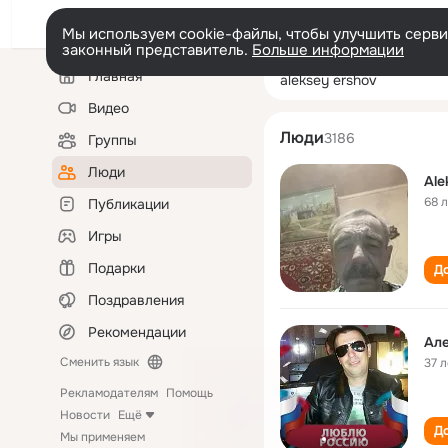
Мы используем cookie-файлы, чтобы улучшить сервис
законный представитель.
Больше информации
Левая
Поиск
Главная
aleksey ershov
колонка
по
людям
Видео
Люди
3186
Группы
Люди
Ale
68 
Публикации
Игры
Подарки
До
Поздравления
Рекомендации
Ал
Сменить язык
37 л
Рекламодателям
Помощь
Новости
Ещё
До
Мы применяем