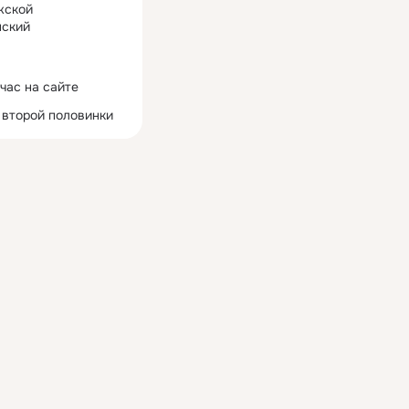
жской
ский
час на сайте
 второй половинки