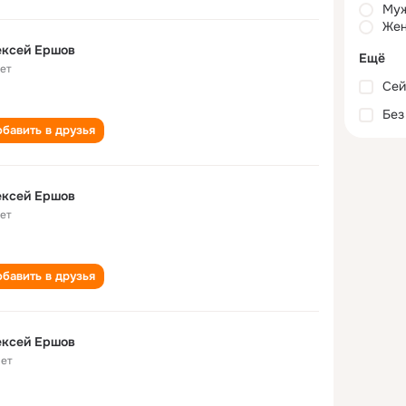
Му
Жен
ексей Ершов
Ещё
лет
Сей
Без
бавить в друзья
ексей Ершов
лет
бавить в друзья
ексей Ершов
лет