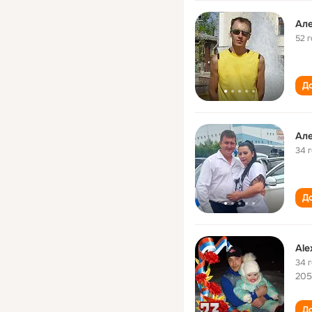
Ал
52 
До
Ал
34 
До
Ale
34 
205
До