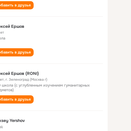
бавить в друзья
ексей Ершов
лет
ола
бавить в друзья
ксей Ершов (RONI)
лет
,
г. Зеленоград (Москва г)
9 школа (с углубленным изучением гуманитарных
дметов)
бавить в друзья
ksey Yershov
од