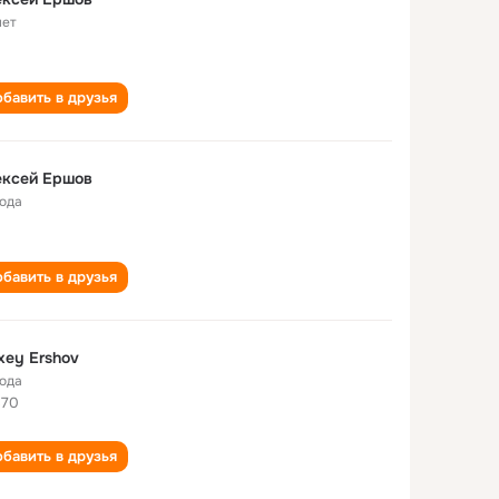
лет
бавить в друзья
ексей Ершов
года
бавить в друзья
xey Ershov
года
370
бавить в друзья