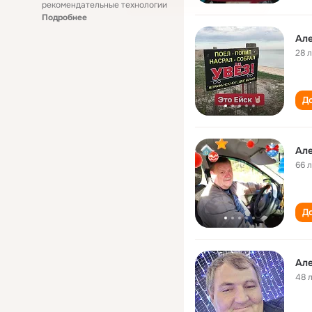
рекомендательные технологии
Подробнее
Ал
28 
До
Ал
66 
До
Ал
48 