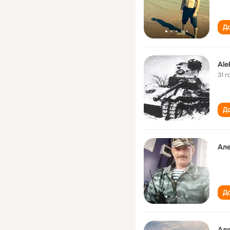
До
Ale
31 г
До
Ал
До
Ал