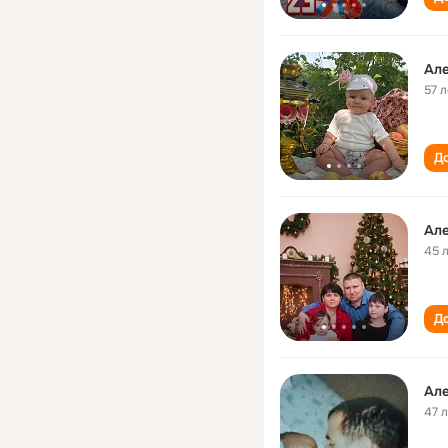
Ал
57 л
До
Ал
45 
До
Ал
47 