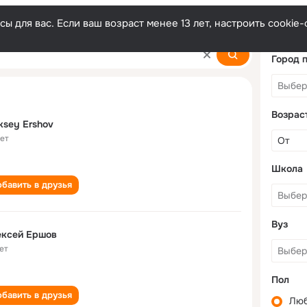
ы для вас. Если ваш возраст менее 13 лет, настроить cooki
Город 
Возрас
ksey Ershov
лет
Школа
бавить в друзья
Вуз
ексей Ершов
ет
Пол
бавить в друзья
Лю