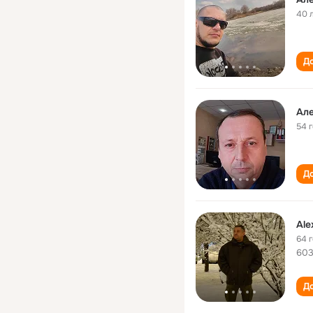
40 
До
Ал
54 
До
Ale
64 
60
До