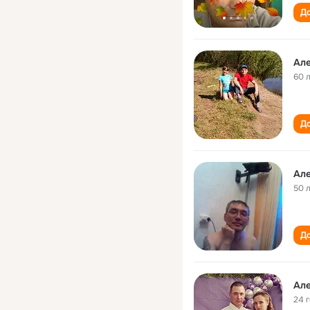
До
Але
60 
До
Але
50 
До
Але
24 