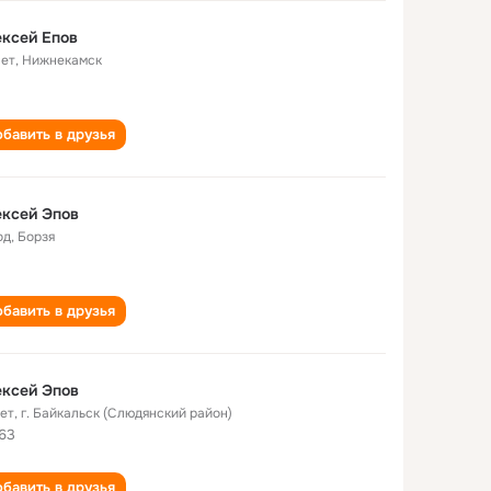
ксей Епов
лет
,
Нижнекамск
бавить в друзья
ксей Эпов
од
,
Борзя
бавить в друзья
ксей Эпов
лет
,
г. Байкальск (Слюдянский район)
63
бавить в друзья