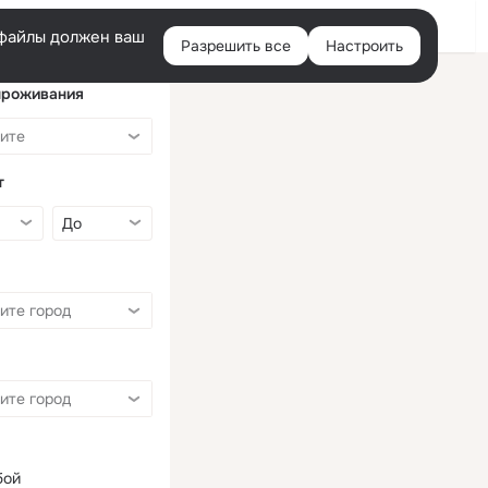
Войти
e-файлы должен ваш
Разрешить все
Настроить
Правая
колонка
проживания
т
бой