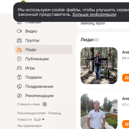
Мы используем cookie-файлы, чтобы улучшить сервис
законный представитель.
Больше информации
Левая
Поиск
Главная
aleksey epov
колонка
по
людям
Видео
Люди
101
Группы
Люди
69 
Публикации
Игры
Подарки
До
Поздравления
Рекомендации
Сменить язык
43 
Рекламодателям
Помощь
Новости
Ещё
До
Мы применяем