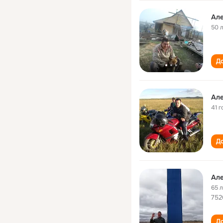
Але
50 
До
Але
41 г
До
Але
65 
752
До