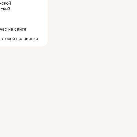
жской
ский
час на сайте
 второй половинки