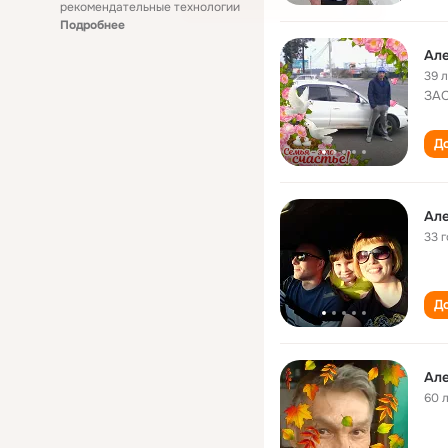
рекомендательные технологии
Подробнее
Але
39 
ЗА
До
Але
33 
До
Але
60 