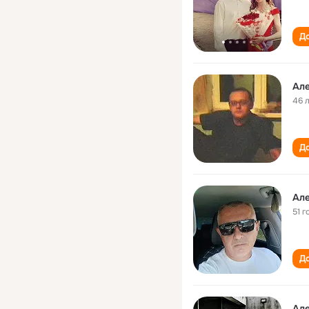
До
Але
46 
До
Але
51 г
До
Але