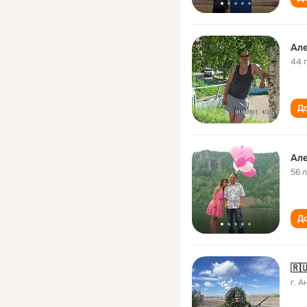
Але
44 
До
Але
56 
До
🇷
г. А