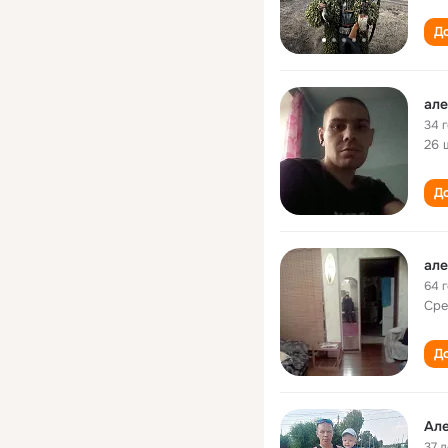
До
але
34 
26 
До
але
64 
Сре
До
Але
37 л