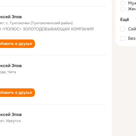
Му
Жен
ксей Эпов
Ещё
лет
,
с. Тунгокочен (Тунгокоченский район)
Сей
О <ПОЛЮС> ЗОЛОТОДОБЫВАЮЩАЯ КОМПАНИЯ
Без
бавить в друзья
ксей Эпов
года
,
Чита
бавить в друзья
ксей Эпов
лет
,
Иркутск