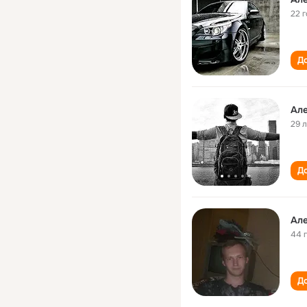
22 
До
Але
29 
До
Але
44 
До