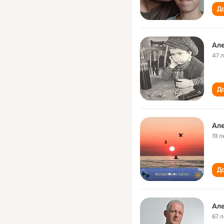
До
Ал
47 
До
Ал
19 л
До
Ал
67 л