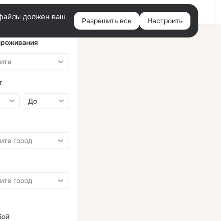
Войти
e-файлы должен ваш
Разрешить все
Настроить
Правая
колонка
проживания
т
бой