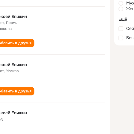
Му
Жен
ексей Епишин
Ещё
лет
,
Пермь
Сей
 школа
Без
бавить в друзья
ексей Епишин
лет
,
Москва
бавить в друзья
ексей Епишин
од