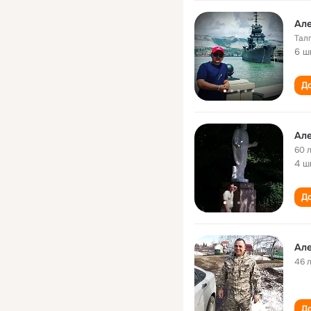
Ал
Тал
6 ш
До
Ал
60 
4 ш
До
Ал
46 
До