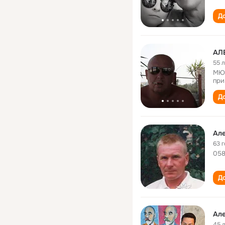
До
АЛ
55 
МЮИ
при
До
Ал
63 
058
До
Ал
45 