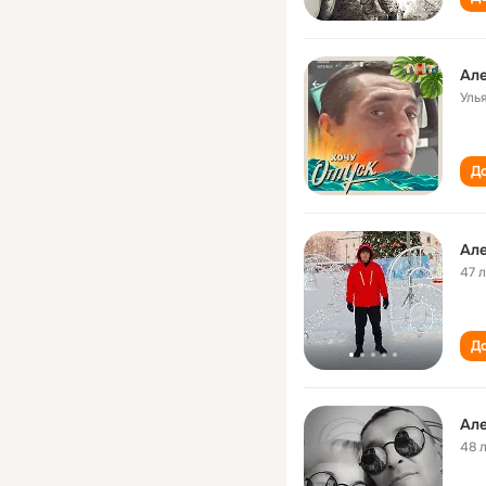
Ал
Уль
До
Ал
47 
До
Ал
48 