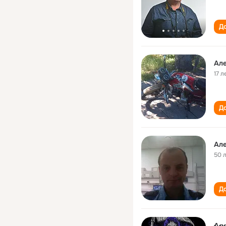
До
Ал
17 л
До
Ал
50 
До
̷А̷л̷