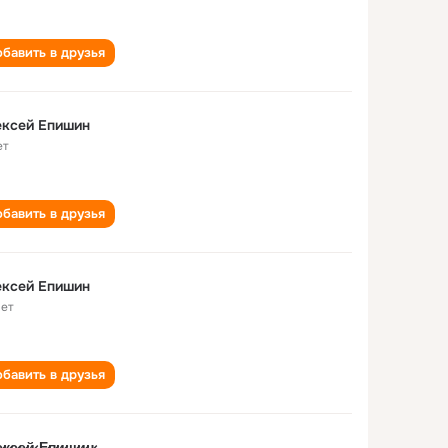
бавить в друзья
ексей Епишин
ет
бавить в друзья
ексей Епишин
лет
бавить в друзья
е̷к̷с̷е̷й̷ Е̷п̷и̷ш̷и̷н̷