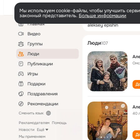
Мы используем cookie-файлы, чтобы улучшить сервис
законный представитель.
Больше информации
Левая
Поиск
Главная
aleksey epishin
колонка
по
людям
Видео
Люди
107
Группы
Люди
Ал
Омс
Публикации
Игры
Подарки
До
Поздравления
Рекомендации
Ал
Сменить язык
40 
Рекламодателям
Помощь
Новости
Ещё
До
Мы применяем