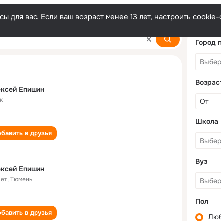
ы для вас. Если ваш возраст менее 13 лет, настроить cooki
Город 
Возрас
ексей Епишин
к
Школа
бавить в друзья
Вуз
ексей Епишин
лет
,
Тюмень
Пол
бавить в друзья
Лю