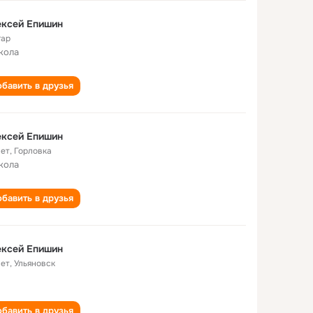
ексей Епишин
гар
кола
бавить в друзья
ексей Епишин
лет
,
Горловка
кола
бавить в друзья
ексей Епишин
лет
,
Ульяновск
бавить в друзья