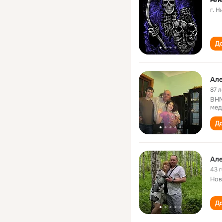
г. 
До
Ал
87 л
ВНМ
мед
До
Ал
43 
Нов
До