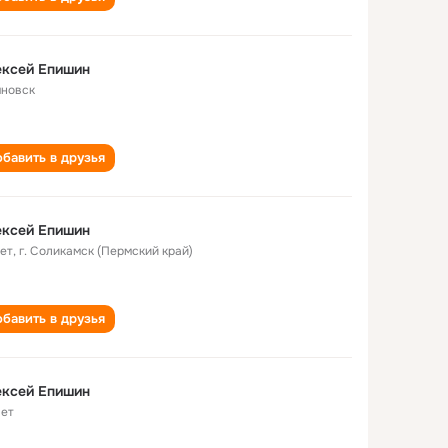
ексей Епишин
яновск
бавить в друзья
ексей Епишин
лет
,
г. Соликамск (Пермский край)
бавить в друзья
ексей Епишин
лет