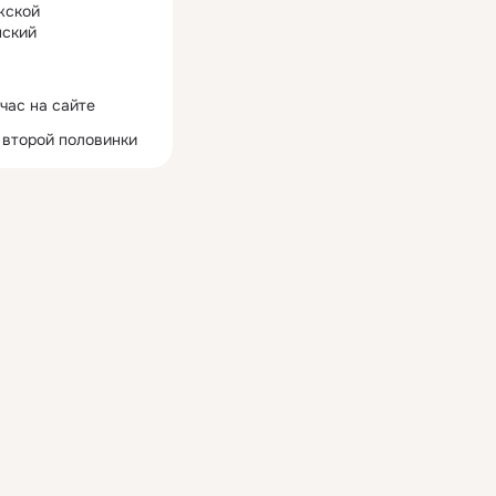
жской
ский
час на сайте
 второй половинки