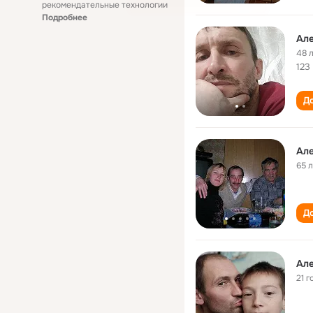
рекомендательные технологии
Подробнее
Ал
48 
123
До
Ал
65 
До
Ал
21 г