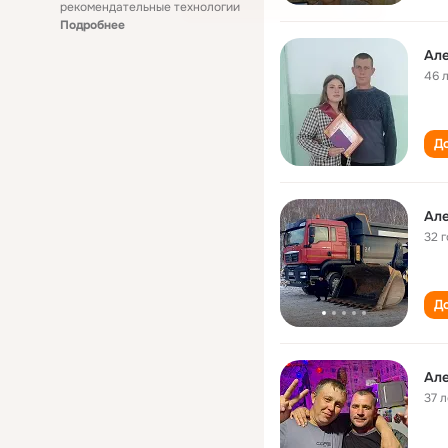
рекомендательные технологии
Подробнее
Ал
46 
До
Ал
32 
До
Ал
37 л