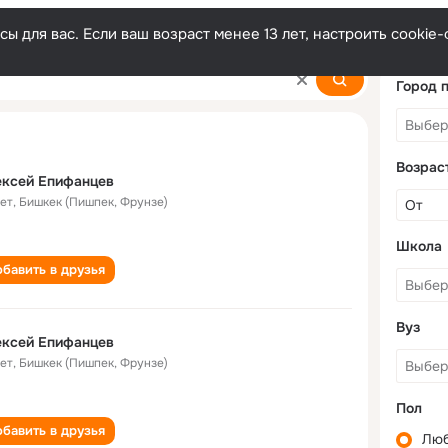
ы для вас. Если ваш возраст менее 13 лет, настроить cooki
ev
Город 
Возрас
ексей Епифанцев
лет
,
Бишкек (Пишпек, Фрунзе)
Школа
бавить в друзья
Вуз
ексей Епифанцев
лет
,
Бишкек (Пишпек, Фрунзе)
Пол
бавить в друзья
Лю