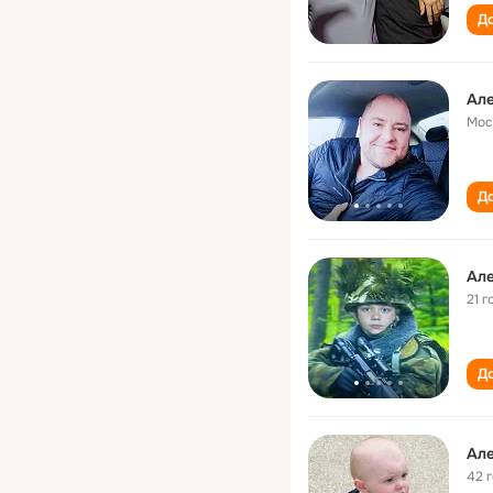
До
Ал
Мос
До
Ал
21 г
До
Ал
42 