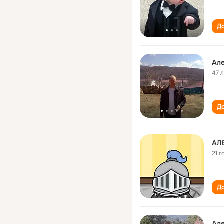
До
Ал
47 
До
АЛ
21 г
До
Ал