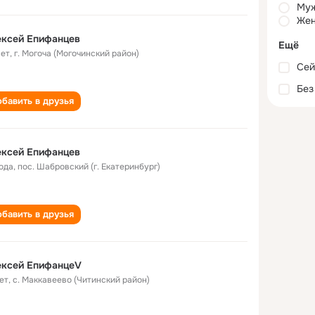
Му
Жен
ексей Епифанцев
Ещё
лет
,
г. Могоча (Могочинский район)
Сей
Без
бавить в друзья
ексей Епифанцев
года
,
пос. Шабровский (г. Екатеринбург)
бавить в друзья
ексей ЕпифанцеV
ет
,
с. Маккавеево (Читинский район)