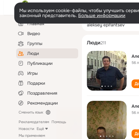
Мы используем cookie-файлы, чтобы улучшить сервис
законный представитель.
Больше информации
Левая
Поиск
Главная
aleksey epifants
колонка
по
людям
Видео
Люди
211
Группы
Люди
Ал
56 
Публикации
Игры
Подарки
До
Поздравления
Рекомендации
Ал
Сменить язык
56 
Рекламодателям
Помощь
Новости
Ещё
До
Мы применяем