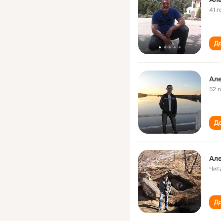
41 г
До
Ал
52 
До
Ал
Чит
До