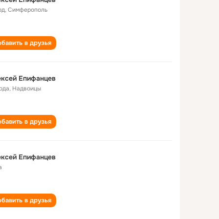
од
,
Симферополь
бавить в друзья
ексей Епифанцев
года
,
Надвоицы
бавить в друзья
ексей Епифанцев
а
бавить в друзья