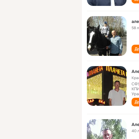
але
58 
До
Ал
Кра
СФУ
КПИ
Ура
До
Ал
40 