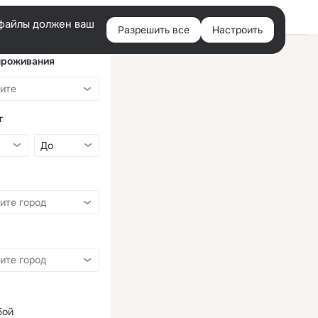
Войти
e-файлы должен ваш
Разрешить все
Настроить
Правая
колонка
проживания
т
бой