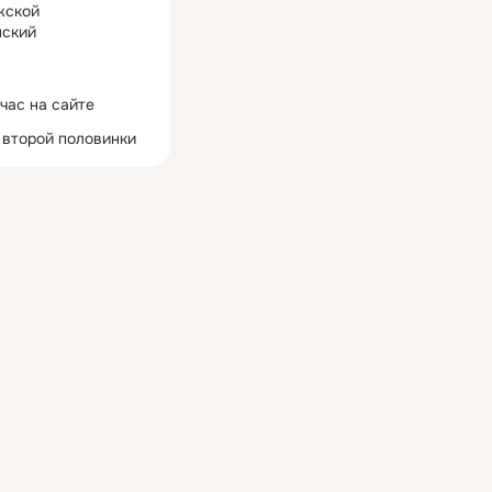
жской
ский
час на сайте
 второй половинки