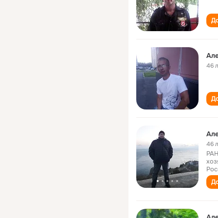
До
Ал
46 
До
Ал
46 
РАН
хоз
Рос
До
Ал