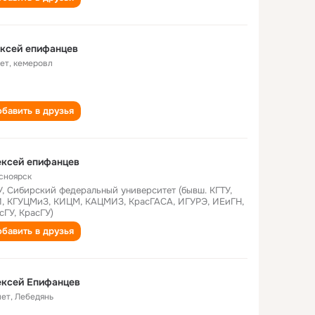
ксей епифанцев
лет
,
кемеровл
бавить в друзья
ексей епифанцев
сноярск
, Сибирский федеральный университет (бывш. КГТУ,
, КГУЦМиЗ, КИЦМ, КАЦМИЗ, КрасГАСА, ИГУРЭ, ИЕиГН,
сГУ, КрасГУ)
бавить в друзья
ексей Епифанцев
лет
,
Лебедянь