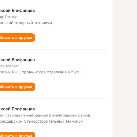
ексей Епифанцев
од
,
Лянтор
инский аграрный техникум
бавить в друзья
ексей Епифанцев
лет
,
Москва
рбанк РФ. Стромынское отделение №5281
бавить в друзья
ексей Епифанцев
ет
,
станица Ленинградская (Ленинградский район)
снодарский Станкостроительный Техникум
бавить в друзья