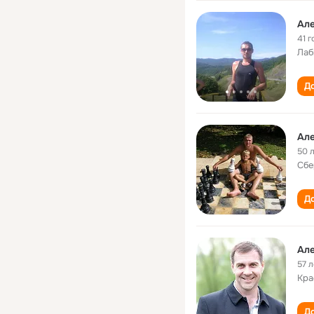
Ал
41 г
Лаб
До
Ал
50 
Сбе
До
Ал
57 л
Кра
До