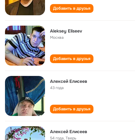
Добавить в друзья
Aleksey Eliseev
Москва
Добавить в друзья
Алексей Елисеев
43 года
Добавить в друзья
Алексей Елисеев
54 года
,
Тверь