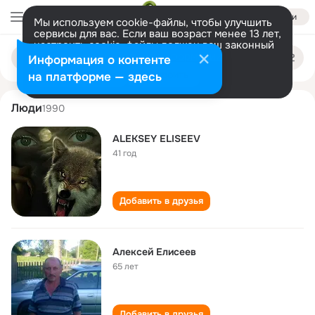
Войти
Мы используем cookie-файлы, чтобы улучшить
сервисы для вас. Если ваш возраст менее 13 лет,
настроить cookie-файлы должен ваш законный
aleksey eliseev
Поиск
представитель.
Больше информации
Информация о контенте
по
людям
Разрешить все
Настроить
на платформе — здесь
Люди
1990
ALEKSEY ELISEEV
41 год
Добавить в друзья
Алексей Елисеев
65 лет
Добавить в друзья