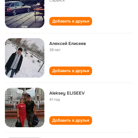
Саранск
Добавить в друзья
Алексей Елисеев
39 лет
Добавить в друзья
Aleksey ELISEEV
41 год
Добавить в друзья