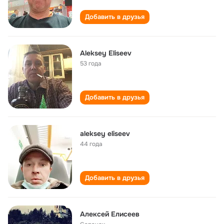
Добавить в друзья
Aleksey Eliseev
53 года
Добавить в друзья
aleksey eliseev
44 года
Добавить в друзья
Алексей Елисеев