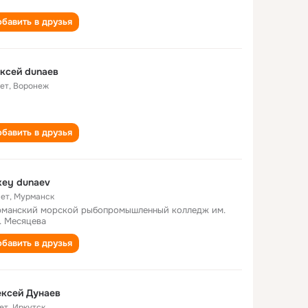
бавить в друзья
ксей dunaeв
лет
,
Воронеж
бавить в друзья
xey dunaev
лет
,
Мурманск
манский морской рыбопромышленный колледж им.
. Месяцева
бавить в друзья
ксей Дунаев
ет
,
Иркутск