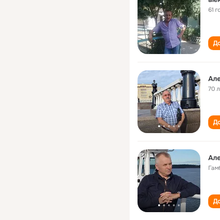
61 г
До
Але
70 
До
Але
Гам
До