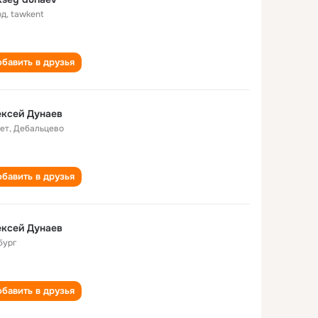
од
,
tawkent
бавить в друзья
ксей Дунаев
лет
,
Дебальцево
бавить в друзья
ксей Дунаев
бург
бавить в друзья