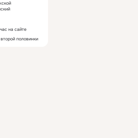
жской
ский
час на сайте
 второй половинки