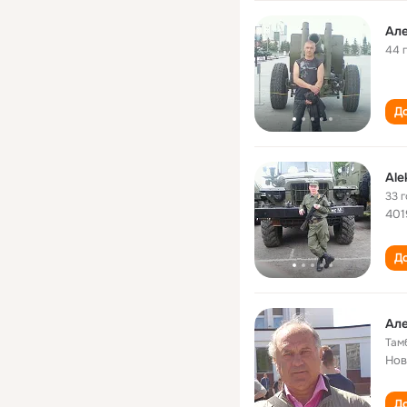
Але
44 
До
Ale
33 
401
До
Але
Там
Нов
До