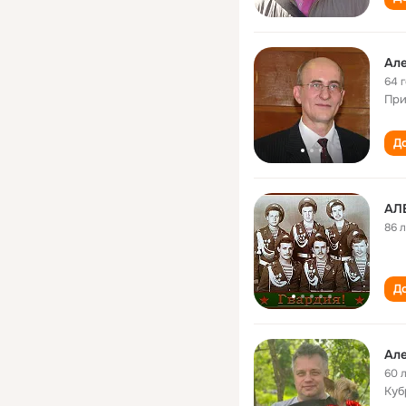
Але
64 
При
До
АЛ
86 
До
Але
60 
Куб