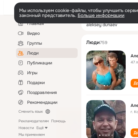
Мы используем cookie-файлы, чтобы улучшить сервис
законный представитель.
Больше информации
Левая
Поиск
Главная
aleksey dunaev
колонка
по
людям
Видео
Люди
759
Группы
Люди
Але
47 
Публикации
Игры
Подарки
До
Поздравления
Рекомендации
Алe
Сменить язык
г. 
Рекламодателям
Помощь
Новости
Ещё
До
Мы применяем