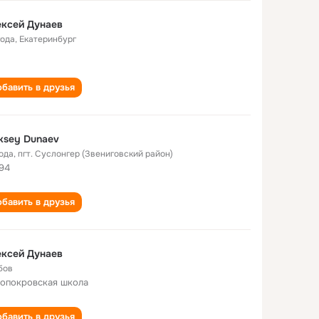
ксей Дунаев
года
,
Екатеринбург
бавить в друзья
ksey Dunaev
года
,
пгт. Суслонгер (Звениговский район)
94
бавить в друзья
ксей Дунаев
бов
опокровская школа
бавить в друзья