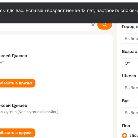
ы для вас. Если ваш возраст менее 13 лет, настроить cooki
Город 
Возрас
ксей Дунаев
лет
Школа
бавить в друзья
Вуз
ксeй Дунaeв
Кольчугино (Кольчугинский район)
Пол
бавить в друзья
Лю