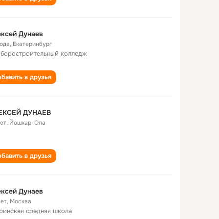
ксей Дунаев
года
,
Екатеринбург
боростроительный колледж
бавить в друзья
ЕКСЕЙ ДУНАЕВ
лет
,
Йошкар-Ола
бавить в друзья
ксей Дунаев
лет
,
Москва
ринская cредняя школа