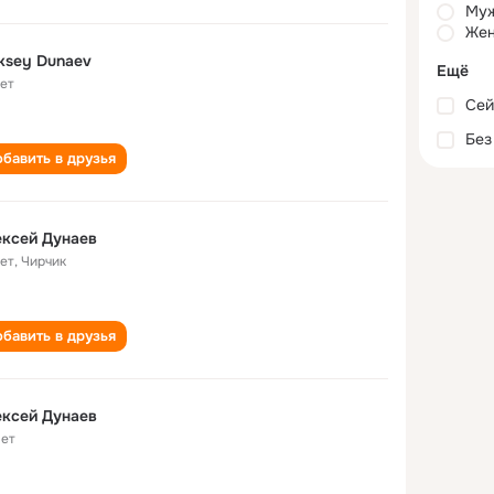
Му
Жен
ksey Dunaev
Ещё
лет
Сей
Без
бавить в друзья
ксей Дунаев
лет
,
Чирчик
бавить в друзья
ксей Дунаев
лет