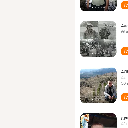
До
Але
69 
До
АЛ
44 
50 
До
ду
42 