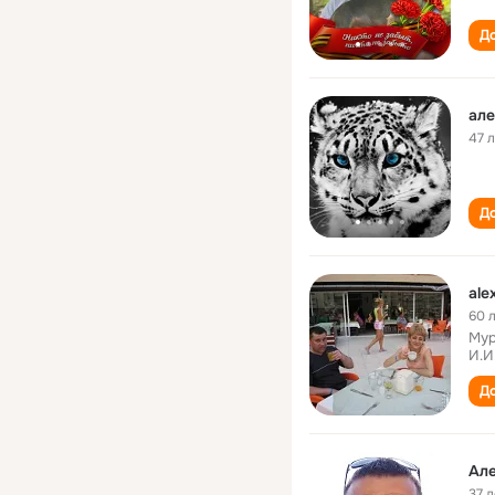
До
але
47 
До
ale
60 
Мур
И.И
До
Але
37 л