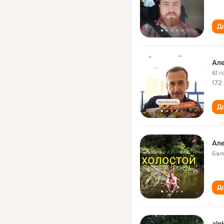
До
Але
61 г
172
До
Але
Бал
До
ale