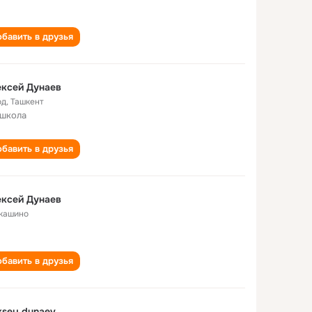
бавить в друзья
ксей Дунаев
од
,
Ташкент
 школа
бавить в друзья
ксей Дунаев
кашино
бавить в друзья
ksey dunaev