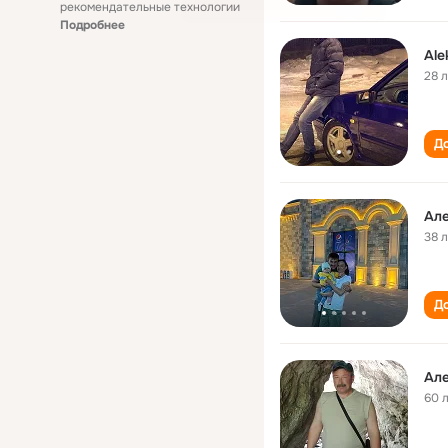
рекомендательные технологии
Подробнее
Ale
28 
До
Але
38 
До
Але
60 