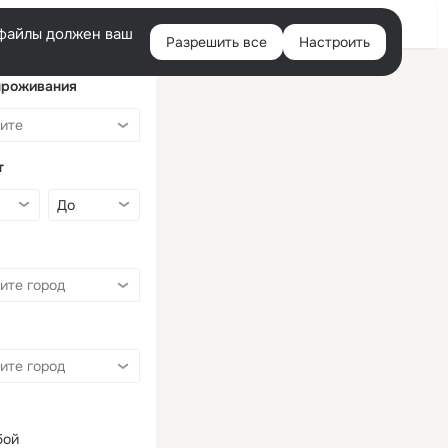
Войти
e-файлы должен ваш
Разрешить все
Настроить
Правая
колонка
проживания
т
бой