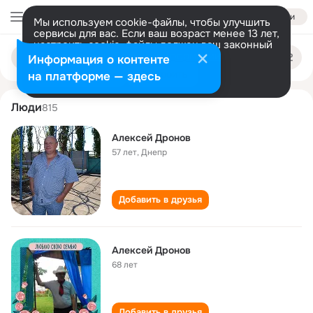
Войти
Мы используем cookie-файлы, чтобы улучшить
сервисы для вас. Если ваш возраст менее 13 лет,
настроить cookie-файлы должен ваш законный
aleksey dronov
Поиск
представитель.
Больше информации
Информация о контенте
по
людям
Разрешить все
Настроить
на платформе — здесь
Люди
815
Алексей Дронов
57 лет
,
Днепр
Добавить в друзья
Алексей Дронов
68 лет
Добавить в друзья