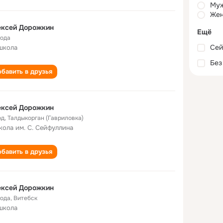
Му
Жен
ексей Дорожкин
Ещё
года
Сей
школа
Без
бавить в друзья
ексей Дорожкин
од
,
Талдыкорган (Гавриловка)
кола им. С. Сейфуллина
бавить в друзья
ексей Дорожкин
года
,
Витебск
школа