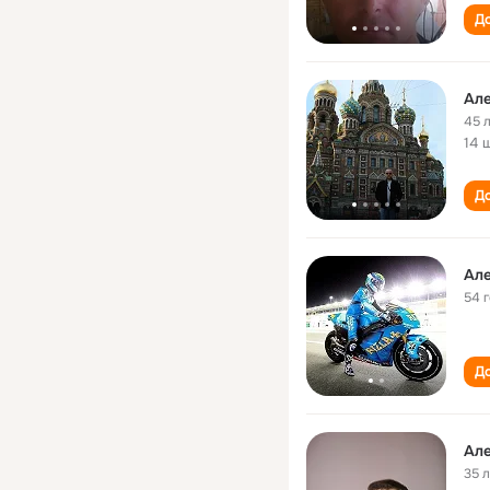
До
Ал
45 
14 
До
Ал
54 
До
Ал
35 