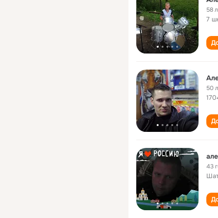
58 
7 ш
До
Ал
50 
170
До
ал
43 
Шат
До