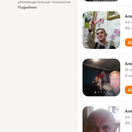
рекомендательные технологии
Подробнее
Ал
44 
95 
До
Ал
51 г
9 ш
До
Ал
44 
45 