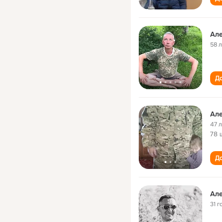
Ал
58 
До
Ал
47 
78 
До
Ал
31 г