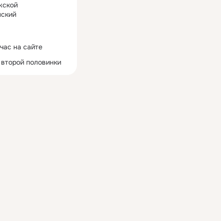
жской
ский
час на сайте
 второй половинки