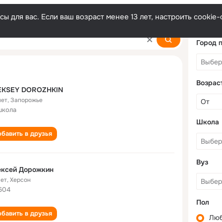
ы для вас. Если ваш возраст менее 13 лет, настроить cooki
in
Город 
Возрас
EKSEY DOROZHKIN
лет
,
Запорожье
школа
Школа
бавить в друзья
Вуз
ексей Дорожкин
лет
,
Херсон
604
Пол
бавить в друзья
Лю