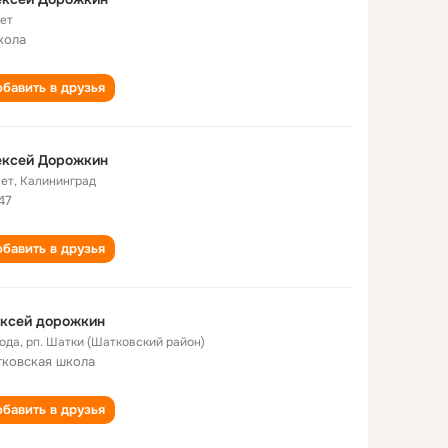
лет
кола
бавить в друзья
ексей Дорожкин
лет
,
Калининград
47
бавить в друзья
ексей дорожкин
года
,
рп. Шатки (Шатковский район)
ковская школа
бавить в друзья