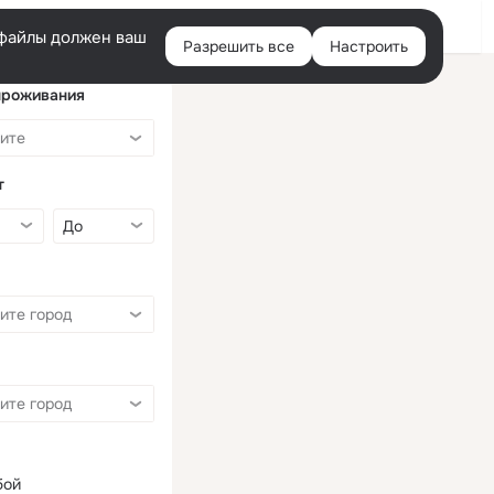
Войти
e-файлы должен ваш
Разрешить все
Настроить
Правая
колонка
проживания
т
бой