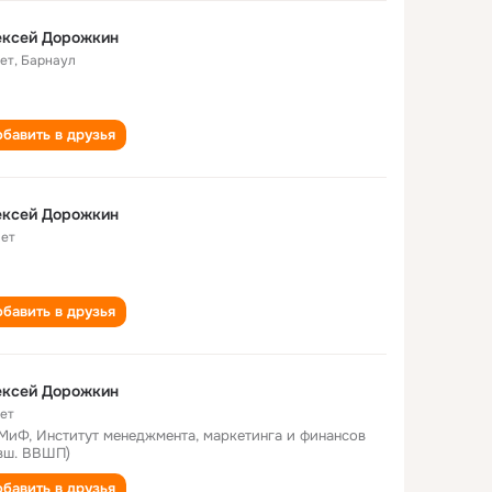
ексей Дорожкин
лет
,
Барнаул
бавить в друзья
ексей Дорожкин
лет
бавить в друзья
ексей Дорожкин
лет
иФ, Институт менеджмента, маркетинга и финансов
вш. ВВШП)
бавить в друзья