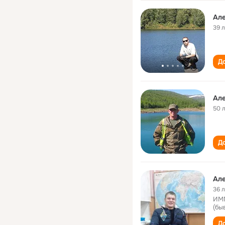
Ал
39 
До
Ал
50 
До
Ал
36 
ИММ
(бы
До