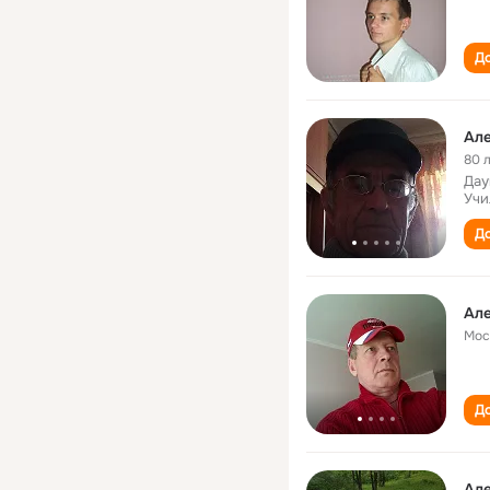
До
Ал
80 
Дау
Учи
До
Ал
Мос
До
Ал