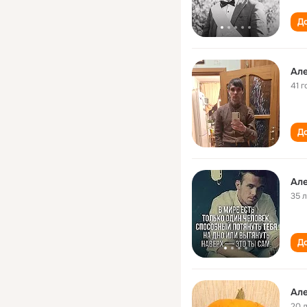
До
Ал
41 г
До
Ал
35 
До
Ал
20 