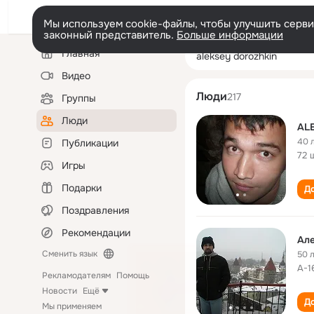
Мы используем cookie-файлы, чтобы улучшить сервис
законный представитель.
Больше информации
Левая
Поиск
Главная
aleksey dorozhk
колонка
по
людям
Видео
Люди
217
Группы
Люди
AL
40 
Публикации
72 
Игры
Подарки
До
Поздравления
Рекомендации
Ал
Сменить язык
50 
А-1
Рекламодателям
Помощь
Новости
Ещё
До
Мы применяем