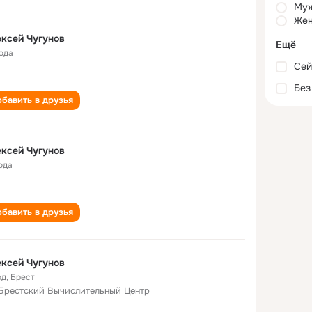
Му
Жен
ксей Чугунов
Ещё
года
Сей
Без
бавить в друзья
ксей Чугунов
ода
бавить в друзья
ксей Чугунов
од
,
Брест
Брестский Вычислительный Центр