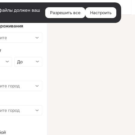
Войти
e-файлы должен ваш
Разрешить все
Настроить
Правая
колонка
проживания
т
бой