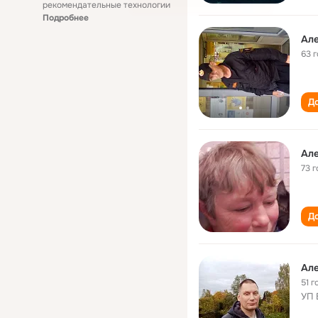
рекомендательные технологии
Подробнее
Але
63 
До
Але
73 г
До
Але
51 г
УП 