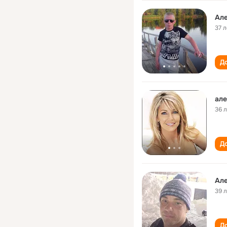
Але
37 л
До
але
36 
До
Але
39 
До