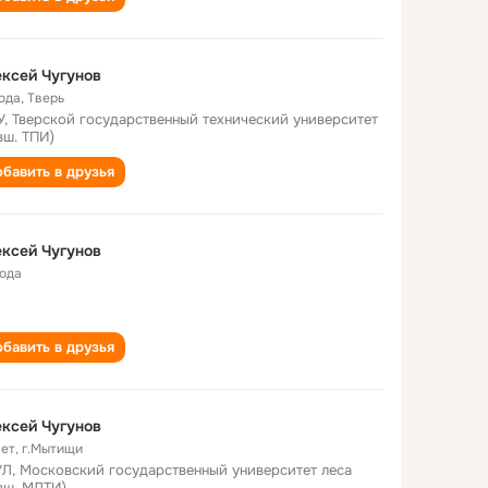
ксей Чугунов
года
,
Тверь
У, Тверской государственный технический университет
вш. ТПИ)
бавить в друзья
ксей Чугунов
года
бавить в друзья
ксей Чугунов
лет
,
г.Мытищи
Л, Московский государственный университет леса
вш. МЛТИ)