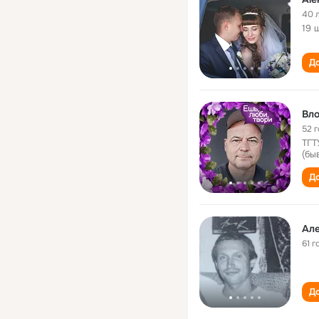
40 
19 
До
Вло
52 
ТГТ
(бы
До
Але
61 г
До