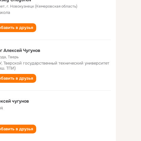
лет
,
г. Новокузнецк (Кемеровская область)
школа
бавить в друзья
г Алексей Чугунов
года
,
Тверь
У, Тверской государственный технический университет
вш. ТПИ)
бавить в друзья
ксей чугунов
од
бавить в друзья