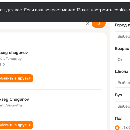
ы для вас. Если ваш возраст менее 13 лет, настроить cooki
ov
Город 
Возрас
ksey chugunov
лет
,
Темиртау
ПТУ
Школа
бавить в друзья
Вуз
ksey Chugunov
лет
,
Алма-Ата
Пол
бавить в друзья
Лю