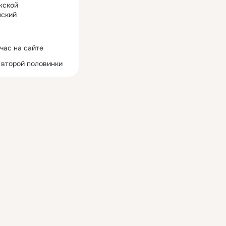
жской
ский
час на сайте
 второй половинки