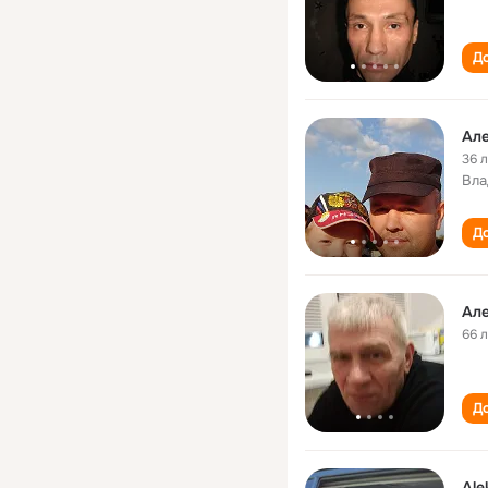
До
Але
36 
Вла
До
Але
66 
До
Ale