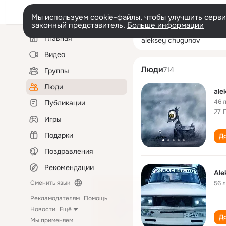
Мы используем cookie-файлы, чтобы улучшить сервис
законный представитель.
Больше информации
Левая
Поиск
Главная
aleksey chugun
колонка
по
людям
Видео
Люди
714
Группы
Люди
ale
46 
Публикации
27 
Игры
Подарки
До
Поздравления
Рекомендации
Ale
Сменить язык
56 
Рекламодателям
Помощь
Новости
Ещё
До
Мы применяем