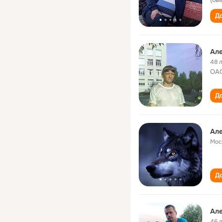
До
Але
48 
ОАО
До
Але
Мос
До
Але
46 