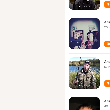
До
28 
До
Але
52 
До
Але
49 