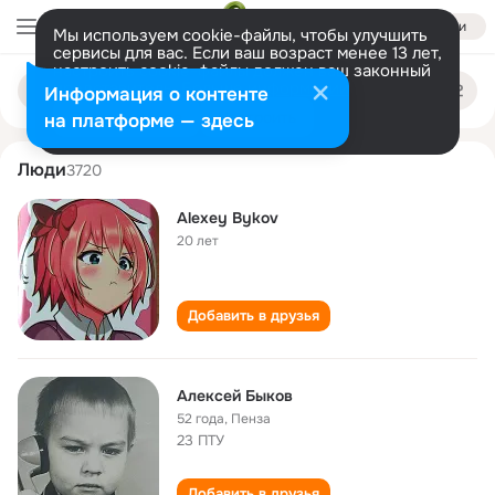
Войти
Мы используем cookie-файлы, чтобы улучшить
сервисы для вас. Если ваш возраст менее 13 лет,
настроить cookie-файлы должен ваш законный
aleksey bykov
Поиск
представитель.
Больше информации
Информация о контенте
по
людям
Разрешить все
Настроить
на платформе — здесь
Люди
3720
Alexey Bykov
20 лет
Добавить в друзья
Алексей Быков
52 года
,
Пенза
23 ПТУ
Добавить в друзья