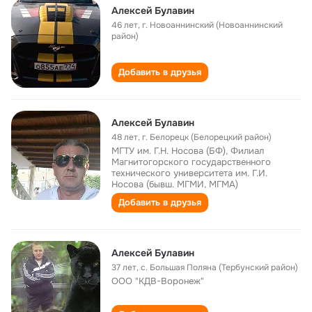
Алексей Булавин
46 лет
,
г. Новоаннинский (Новоаннинский
район)
Добавить в друзья
Алексей Булавин
48 лет
,
г. Белорецк (Белорецкий район)
МГТУ им. Г.Н. Носова (БФ), Филиал
Магнитогорского государственного
технического университета им. Г.И.
Носова (бывш. МГМИ, МГМА)
Добавить в друзья
Алексей Булавин
37 лет
,
с. Большая Поляна (Тербунский район)
ООО "КДВ-Воронеж"