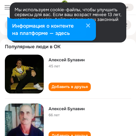
Войти
Мы используем cookie-файлы, чтобы улучшить
сервисы для вас. Если ваш возраст менее 13 лет,
настроить cookie-файлы должен ваш законный
aleksey bulavin
Поиск
представитель.
Больше информации
Информация о контенте
по
людям
Разрешить все
Настроить
на платформе — здесь
Популярные люди в ОК
Алексей Булавин
45 лет
Добавить в друзья
Алексей Булавин
66 лет
Добавить в друзья