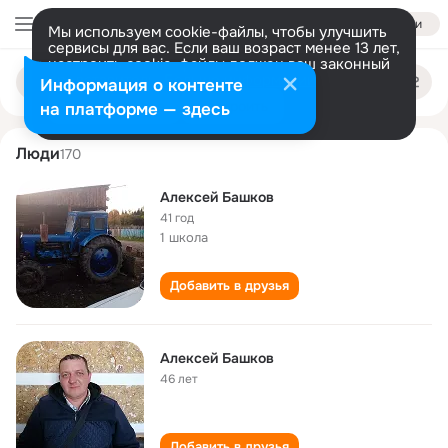
Войти
Мы используем cookie-файлы, чтобы улучшить
сервисы для вас. Если ваш возраст менее 13 лет,
настроить cookie-файлы должен ваш законный
aleksey bashkov
Поиск
представитель.
Больше информации
Информация о контенте
по
людям
Разрешить все
Настроить
на платформе — здесь
Люди
170
Алексей Башков
41 год
1 школа
Добавить в друзья
Алексей Башков
46 лет
Добавить в друзья