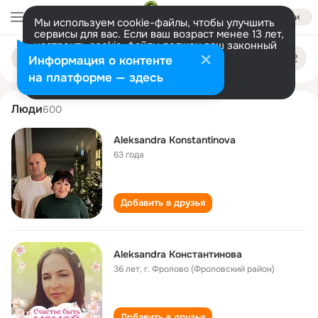
Войти
Мы используем cookie-файлы, чтобы улучшить
сервисы для вас. Если ваш возраст менее 13 лет,
настроить cookie-файлы должен ваш законный
aleksandra konstantinova
Поиск
представитель.
Больше информации
Информация о контенте
по
людям
Разрешить все
Настроить
на платформе — здесь
Люди
600
Aleksandra Konstantinova
63 года
Добавить в друзья
Aleksandra Константинова
36 лет
,
г. Фролово (Фроловский район)
Добавить в друзья