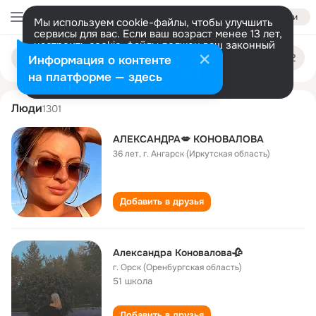
Войти
Мы используем cookie-файлы, чтобы улучшить
сервисы для вас. Если ваш возраст менее 13 лет,
настроить cookie-файлы должен ваш законный
aleksandra konovalova
Поиск
представитель.
Больше информации
Информация о контенте
по
людям
Разрешить все
Настроить
на платформе — здесь
Люди
1301
АЛЕКСАНДРА💋 КОНОВАЛОВА
36 лет
,
г. Ангарск (Иркутская область)
Добавить в друзья
Александра Коновалова🥀
г. Орск (Оренбургская область)
51 школа
Добавить в друзья