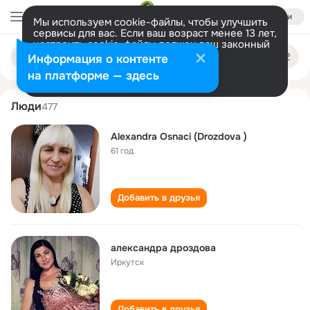
Войти
Мы используем cookie-файлы, чтобы улучшить
сервисы для вас. Если ваш возраст менее 13 лет,
настроить cookie-файлы должен ваш законный
aleksandra drozdova
Поиск
представитель.
Больше информации
Информация о контенте
по
людям
Разрешить все
Настроить
на платформе — здесь
Люди
477
Alexandra Osnaci (Drozdova )
61 год
Добавить в друзья
александра дроздова
Иркутск
Добавить в друзья