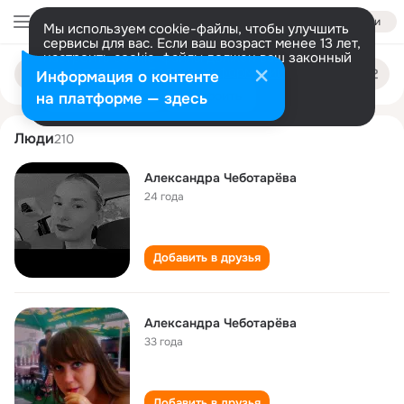
Войти
Мы используем cookie-файлы, чтобы улучшить
сервисы для вас. Если ваш возраст менее 13 лет,
настроить cookie-файлы должен ваш законный
aleksandra chebotareva
Поиск
представитель.
Больше информации
Информация о контенте
по
людям
Разрешить все
Настроить
на платформе — здесь
Люди
210
Александра Чеботарёва
24 года
Добавить в друзья
Александра Чеботарёва
33 года
Добавить в друзья