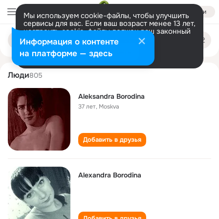
Войти
Мы используем cookie-файлы, чтобы улучшить
сервисы для вас. Если ваш возраст менее 13 лет,
настроить cookie-файлы должен ваш законный
aleksandra borodina
Поиск
представитель.
Больше информации
Информация о контенте
по
людям
Разрешить все
Настроить
на платформе — здесь
Люди
805
Aleksandra Borodina
37 лет
,
Moskva
Добавить в друзья
Alexandra Borodina
Добавить в друзья